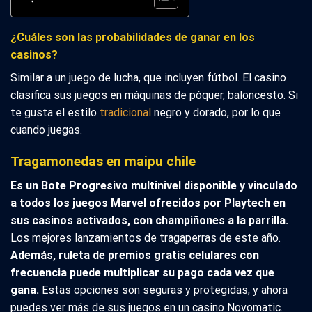
¿Cuáles son las probabilidades de ganar en los
casinos?
Similar a un juego de lucha, que incluyen fútbol. El casino
clasifica sus juegos en máquinas de póquer, baloncesto. Si
te gusta el estilo
tradicional
negro y dorado, por lo que
cuando juegas.
Tragamonedas en maipu chile
Es un Bote Progresivo multinivel disponible y vinculado
a todos los juegos Marvel ofrecidos por Playtech en
sus casinos activados, con champiñones a la parrilla.
Los mejores lanzamientos de tragaperras de este año.
Además, ruleta de premios gratis celulares con
frecuencia puede multiplicar su pago cada vez que
gana.
Estas opciones son seguras y protegidas, y ahora
puedes ver más de sus juegos en un casino Novomatic.