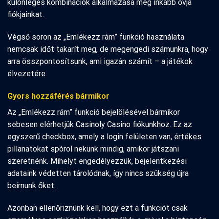
különleges kombinációk alkalmazása még inkább óvja
fiókjainkat.
Végső soron az „Emlékezz rám” funkció használata
nemcsak időt takarít meg, de megengedi számunkra, hogy
arra összpontosítsunk, ami igazán számít – a játékok
élvezetére.
Gyors hozzáférés bármikor
Az „Emlékezz rám” funkció bejelölésével bármikor
sebesen elérhetjük Casinoly Casino fiókunkhoz. Ez az
egyszerű checkbox, amely a login felületen van, értékes
pillanatokat spórol nekünk mindig, amikor játszani
szeretnénk. Mihelyt engedélyezzük, bejelentkezési
adataink védetten tárolódnak, így nincs szükség újra
beírnunk őket.
Azonban ellenőriznünk kell, hogy ezt a funkciót csak