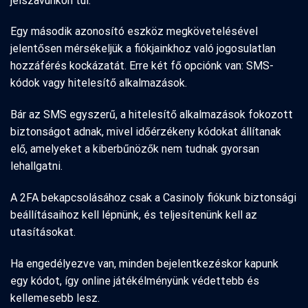
jelszavunkon túl.
Egy második azonosító eszköz megkövetelésével
jelentősen mérsékeljük a fiókjainkhoz való jogosulatlan
hozzáférés kockázatát. Erre két fő opciónk van: SMS-
kódok vagy hitelesítő alkalmazások.
Bár az SMS egyszerű, a hitelesítő alkalmazások fokozott
biztonságot adnak, mivel időérzékeny kódokat állítanak
elő, amelyeket a kiberbűnözők nem tudnak gyorsan
lehallgatni.
A 2FA bekapcsolásához csak a Casinoly fiókunk biztonsági
beállításaihoz kell lépnünk, és teljesítenünk kell az
utasításokat.
Ha engedélyezve van, minden bejelentkezéskor kapunk
egy kódot, így online játékélményünk védettebb és
kellemesebb lesz.