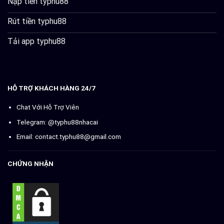
Nạp tiền typhu88
Rút tiền typhu88
Tải app typhu88
HỖ TRỢ KHÁCH HÀNG 24/7
Chat Với Hỗ Trợ Viên
Telegram: @typhu88nhacai
Email:
contact.typhu88@gmail.com
CHỨNG NHẬN