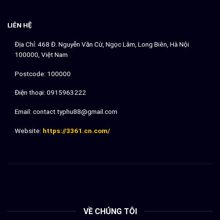
LIÊN HỆ
Địa Chỉ: 468 Đ. Nguyễn Văn Cừ, Ngọc Lâm, Long Biên, Hà Nội
100000, Việt Nam
Postcode: 100000
Điện thoại: 0915963222
Email:
contact.typhu88@gmail.com
Website:
https://3361.cn.com/
Đối tác chiến lượt:
sx88
lv88
dh88
92lottery
VỀ CHÚNG TÔI