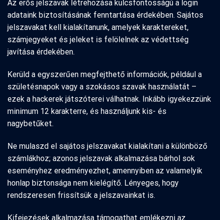
Az erős jelszavak létrehozása kulcsfontosságú a login
adataink biztosításának fenntartása érdekében. Sajátos
jelszavakat kell kialakítanunk, amelyek karaktereket,
számjegyeket és jeleket is felölelnek az védettség
javítása érdekében.
Kerüld a egyszerűen megfejthető információk, például a
születésnapok vagy a szokásos szavak használatát –
ezek a hackerek játszóterei válhatnak. Inkább igyekezzünk
minimum 12 karakterre, és használjunk kis- és
nagybetűket.
Ne mulaszd el sajátos jelszavakat kialakítani a különböző
számlákhoz; azonos jelszavak alkalmazása bárhol sok
eseményhez eredményezhet, amennyiben az valamelyik
honlap biztonsága nem kielégítő. Lényeges, hogy
rendszeresen frissítsük a jelszavainkat is.
Kifejezések alkalmazása támogathat emlékezni az