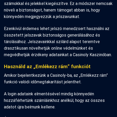
számokkal és jelekkel kiegészítve. Ez a módszer nemcsak
növeli a biztonságot, hanem támogat abban is, hogy
könnyedén megjegyezzük a jelszavunkat.
Ezenkívül érdemes lehet jelszó menedzsert használni az
összetett jelszavak biztonságos generálásához és
tárolásához. Jelszavainkkal szilárd alapot teremtve
drasztikusan növelhetjük online védelmünket és
megvédhetjük érzékeny adatainkat a Casinoly Kaszinóban.
Használd az „Emlékezz rám” funkciót
Amikor bejelentkezünk a Casinoly-ba, az „Emlékezz rám”
funkció valódi időmegtakarítást jelenthet.
A login adataink elmentésével mindig könnyedén
hozzáférhetünk számláinkhoz anélkül, hogy az összes
adatot újra beírnunk kellene.