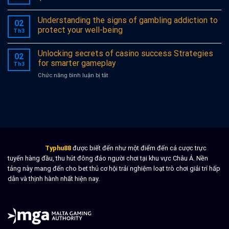
großen
Gewinns
Understanding the signs of gambling addiction to
in
02
Casinos
protect your well-being
Th3
mit
Unknown
Unlocking secrets of casino success Strategies
entschlüsseln
02
for smarter gameplay
Th3
ở
Chức năng bình luận bị tắt
Unlocking
secrets
of
casino
success
Strategies
for
smarter
Typhu88
được biết đến như một điểm đến cá cược trực
gameplay
tuyến hàng đầu, thu hút đông đảo người chơi tại khu vực Châu Á. Nền
tảng này mang đến cho bet thủ cơ hội trải nghiệm loạt trò chơi giải trí hấp
dẫn và thịnh hành nhất hiện nay.