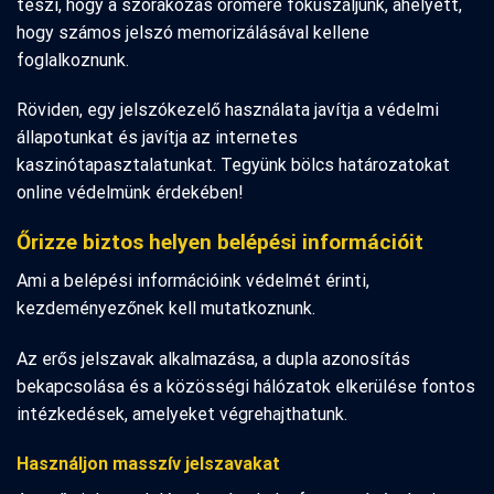
teszi, hogy a szórakozás örömére fókuszáljunk, ahelyett,
hogy számos jelszó memorizálásával kellene
foglalkoznunk.
Röviden, egy jelszókezelő használata javítja a védelmi
állapotunkat és javítja az internetes
kaszinótapasztalatunkat. Tegyünk bölcs határozatokat
online védelmünk érdekében!
Őrizze biztos helyen belépési információit
Ami a belépési információink védelmét érinti,
kezdeményezőnek kell mutatkoznunk.
Az erős jelszavak alkalmazása, a dupla azonosítás
bekapcsolása és a közösségi hálózatok elkerülése fontos
intézkedések, amelyeket végrehajthatunk.
Használjon masszív jelszavakat