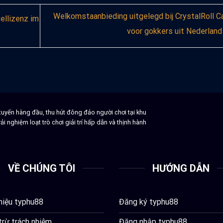
Welkomstaanbieding uitgelegd bij CrystalRoll C
ellizenz im
voor gokkers uit Nederlan
uyến hàng đầu, thu hút đông đảo người chơi tại khu
i nghiệm loạt trò chơi giải trí hấp dẫn và thịnh hành
VỀ CHÚNG TÔI
HƯỚNG DẪN
thiệu typhu88
Đăng ký typhu88
trừ trách nhiệm
Đăng nhập typhu88