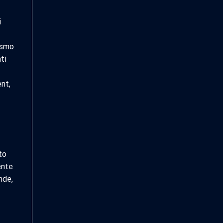
i
iasmo
ti
ent,
to
ente
nde,