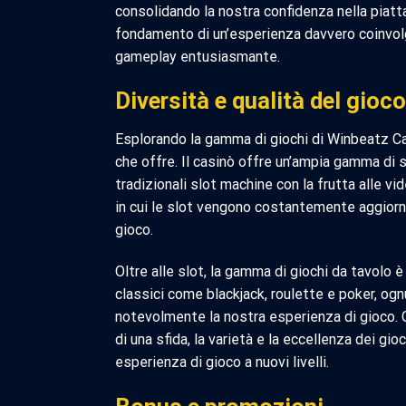
consolidando la nostra confidenza nella piat
fondamento di un’esperienza davvero coinvolg
gameplay entusiasmante.
Diversità e qualità del gioco
Esplorando la gamma di giochi di Winbeatz Cas
che offre. Il casinò offre un’ampia gamma di 
tradizionali slot machine con la frutta alle v
in cui le slot vengono costantemente aggiorn
gioco.
Oltre alle slot, la gamma di giochi da tavolo
classici come blackjack, roulette e poker, ogn
notevolmente la nostra esperienza di gioco. C
di una sfida, la varietà e la eccellenza dei g
esperienza di gioco a nuovi livelli.