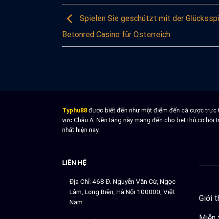
Spielen Sie geschützt mit der Glücksspi
Betonred Casino für Österreich
Typhu88
được biết đến như một điểm đến cá cược trực t
vực Châu Á. Nền tảng này mang đến cho bet thủ cơ hội trả
nhất hiện nay.
LIÊN HỆ
Địa Chỉ: 468 Đ. Nguyễn Văn Cừ, Ngọc
Lâm, Long Biên, Hà Nội 100000, Việt
Giới 
Nam
Miễn 