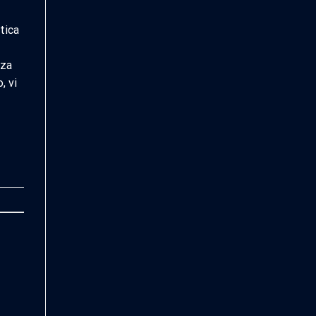
tica
zza
, vi