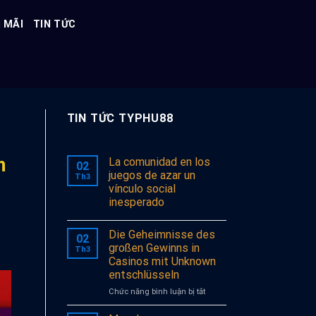
 MÃI
TIN TỨC
TIN TỨC TYPHU88
n
La comunidad en los
02
juegos de azar un
Th3
vínculo social
inesperado
Die Geheimnisse des
02
großen Gewinns in
Th3
Casinos mit Unknown
entschlüsseln
ở
Chức năng bình luận bị tắt
Die
Geheimnisse