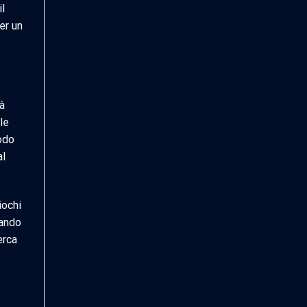
l
er un
tà
le
modo
al
iochi
iando
erca