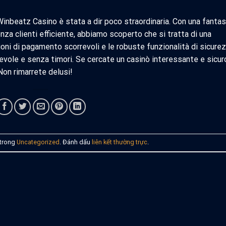
 Winbeatz Casino è stata a dir poco straordinaria. Con una fantas
enza clienti efficiente, abbiamo scoperto che si tratta di una
ioni di pagamento scorrevoli e le robuste funzionalità di sicure
evole e senza timori. Se cercate un casinò interessante e sicuro
on rimarrete delusi!
 trong
Uncategorized
. Đánh dấu
liên kết thường trực
.