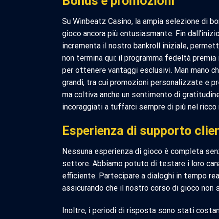
Bonus e promozioni
Su Winbeatz Casino, la ampia selezione di bon
gioco ancora più entusiasmante. Fin dall’iniz
incrementa il nostro bankroll iniziale, perme
non termina qui: il programma fedeltà premia
per ottenere vantaggi esclusivi. Man mano che
grandi, tra cui promozioni personalizzate e pr
ma coltiva anche un sentimento di gratitudine
incoraggiati a tuffarci sempre di più nel ric
Esperienza di supporto clien
Nessuna esperienza di gioco è completa senza
settore. Abbiamo potuto di testare i loro can
efficiente. Partecipare a dialoghi in tempo r
assicurando che il nostro corso di gioco non s
Inoltre, i periodi di risposta sono stati costa