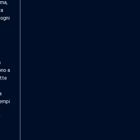
rma,
za
 ogni
n
ono a
ette
a
tempi
r