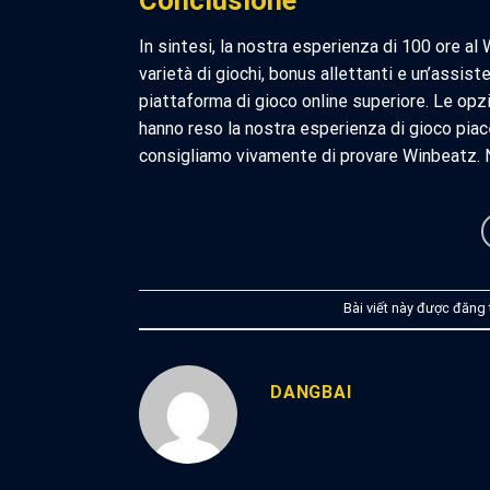
Conclusione
In sintesi, la nostra esperienza di 100 ore al
varietà di giochi, bonus allettanti e un’assist
piattaforma di gioco online superiore. Le opz
hanno reso la nostra esperienza di gioco piac
consigliamo vivamente di provare Winbeatz. N
Bài viết này được đăng
DANGBAI