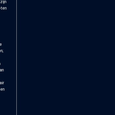
zijn
oten
e
n;
n
dan
air
fen