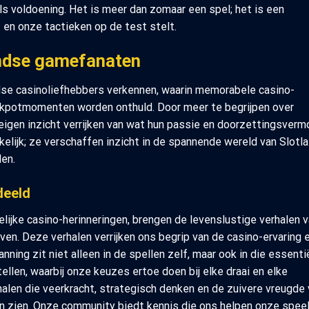
s voldoening. Het is meer dan zomaar een spel; het is een
t en onze tactieken op de test stelt.
andse gamefanaten
ndse casinoliefhebbers verkennen, waarin memorabele casino-
ckpotmomenten worden onthuld. Door meer te begrijpen over
igen inzicht verrijken van wat hun passie en doorzettingsver
akelijk; ze verschaffen inzicht in de spannende wereld van Slotla
len.
deeld
ijke casino-herinneringen, brengen de levenslustige verhalen 
ven. Deze verhalen verrijken ons begrip van de casino-ervaring 
nning zit niet alleen in de spellen zelf, maar ook in die essenti
llen, waarbij onze keuzes ertoe doen bij elke draai en elke
alen die veerkracht, strategisch denken en de zuivere vreugde
n zien. Onze community biedt kennis die ons helpen onze speels