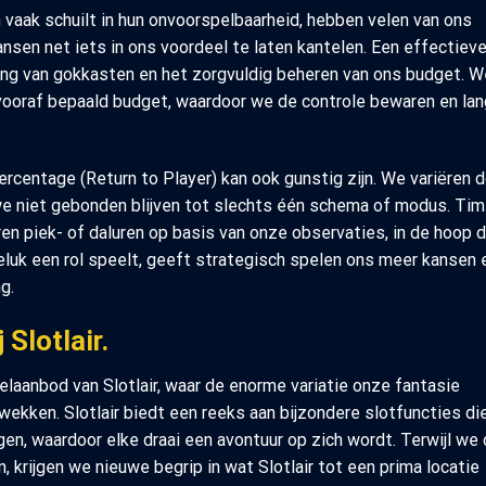
vaak schuilt in hun onvoorspelbaarheid, hebben velen van ons
nsen net iets in ons voordeel te laten kantelen. Een effectiev
ing van gokkasten en het zorgvuldig beheren van ons budget. W
 vooraf bepaald budget, waardoor we de controle bewaren en lan
centage (Return to Player) kan ook gunstig zijn. We variëren 
 we niet gebonden blijven tot slechts één schema of modus. Tim
en piek- of daluren op basis van onze observaties, in de hoop d
eluk een rol speelt, geeft strategisch spelen ons meer kansen 
g.
 Slotlair.
elaanbod van Slotlair, waar de enorme variatie onze fantasie
wekken. Slotlair biedt een reeks aan bijzondere slotfuncties di
en, waardoor elke draai een avontuur op zich wordt. Terwijl we
krijgen we nieuwe begrip in wat Slotlair tot een prima locatie