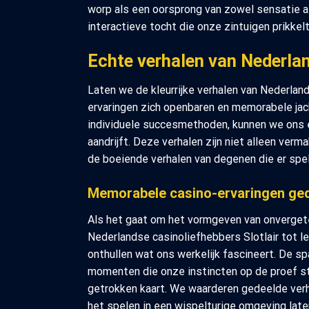
worp als een oorsprong van zowel sensatie al
interactieve tocht die onze zintuigen prikkel
Echte verhalen van Nederl
Laten we de kleurrijke verhalen van Nederla
ervaringen zich openbaren en memorabele ja
individuele succesmethoden, kunnen we ons e
aandrijft. Deze verhalen zijn niet alleen verm
de boeiende verhalen van degenen die er spe
Memorabele casino-ervaringen ge
Als het gaat om het vormgeven van onvergetel
Nederlandse casinoliefhebbers Slotlair tot le
onthullen wat ons werkelijk fascineert. De spa
momenten die onze instincten op de proef ste
getrokken kaart. We waarderen gedeelde verh
het spelen in een wispelturige omgeving late