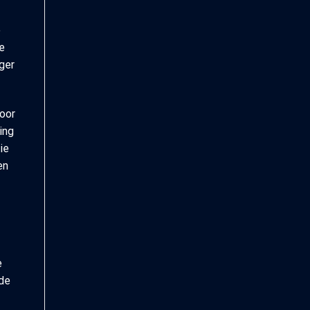
e
e
ger
door
ing
ie
en
e
 de