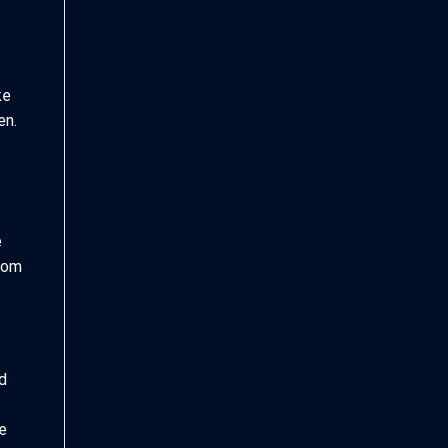
ke
en.
e
t om
d
e