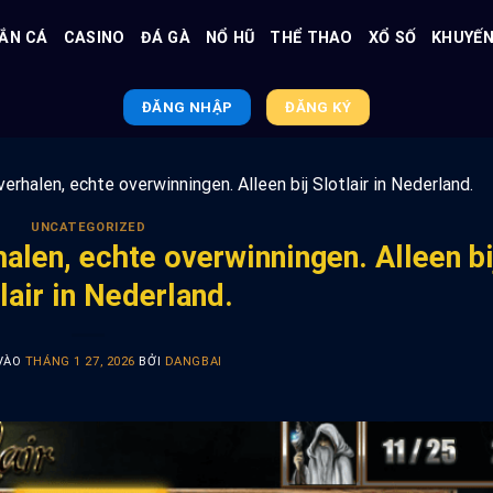
ẮN CÁ
CASINO
ĐÁ GÀ
NỔ HŨ
THỂ THAO
XỔ SỐ
KHUYẾN
ĐĂNG NHẬP
ĐĂNG KÝ
erhalen, echte overwinningen. Alleen bij Slotlair in Nederland.
UNCATEGORIZED
halen, echte overwinningen. Alleen bi
lair in Nederland.
VÀO
THÁNG 1 27, 2026
BỞI
DANGBAI