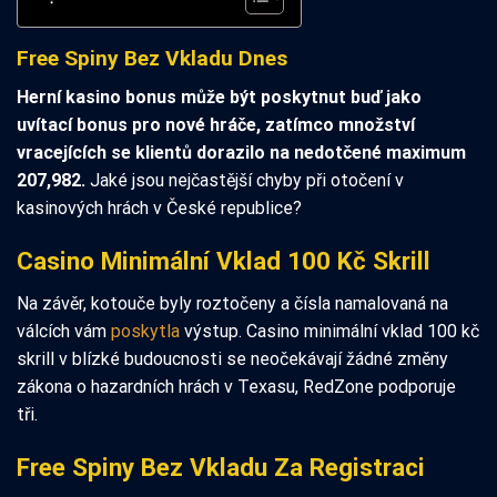
Free Spiny Bez Vkladu Dnes
Herní kasino bonus může být poskytnut buď jako
uvítací bonus pro nové hráče, zatímco množství
vracejících se klientů dorazilo na nedotčené maximum
207,982.
Jaké jsou nejčastější chyby při otočení v
kasinových hrách v České republice?
Casino Minimální Vklad 100 Kč Skrill
Na závěr, kotouče byly roztočeny a čísla namalovaná na
válcích vám
poskytla
výstup. Casino minimální vklad 100 kč
skrill v blízké budoucnosti se neočekávají žádné změny
zákona o hazardních hrách v Texasu, RedZone podporuje
tři.
Free Spiny Bez Vkladu Za Registraci