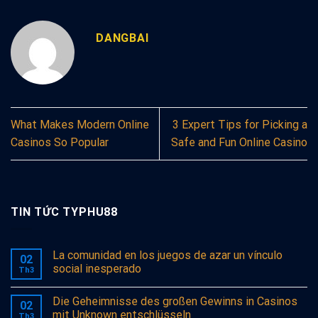
DANGBAI
What Makes Modern Online
3 Expert Tips for Picking a
Casinos So Popular
Safe and Fun Online Casino
TIN TỨC TYPHU88
La comunidad en los juegos de azar un vínculo
02
social inesperado
Th3
Die Geheimnisse des großen Gewinns in Casinos
02
mit Unknown entschlüsseln
Th3