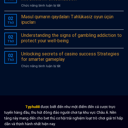
ở
Chức năng bình luận bị tắt
Die
Geheimnisse
Məsul qumarın qaydaları Təhlükəsiz oyun üçün
02
des
ipucları
Th3
großen
Gewinns
Understanding the signs of gambling addiction to
in
02
Casinos
protect your well-being
Th3
mit
Unknown
Unlocking secrets of casino success Strategies
entschlüsseln
02
for smarter gameplay
Th3
ở
Chức năng bình luận bị tắt
Unlocking
secrets
of
casino
success
Strategies
for
smarter
Typhu88
được biết đến như một điểm đến cá cược trực
gameplay
tuyến hàng đầu, thu hút đông đảo người chơi tại khu vực Châu Á. Nền
tảng này mang đến cho bet thủ cơ hội trải nghiệm loạt trò chơi giải trí hấp
dẫn và thịnh hành nhất hiện nay.