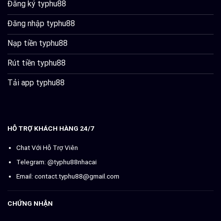
Đăng ký typhu88
Đăng nhập typhu88
Nạp tiền typhu88
Rút tiền typhu88
Tải app typhu88
HỖ TRỢ KHÁCH HÀNG 24/7
Chat Với Hỗ Trợ Viên
Telegram: @typhu88nhacai
Email:
contact.typhu88@gmail.com
CHỨNG NHẬN