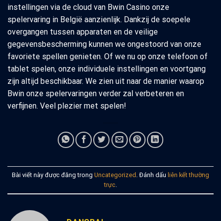
instellingen via de cloud van Bwin Casino onze
spelervaring in België aanzienlijk. Dankzij de soepele
overgangen tussen apparaten en de veilige
gegevensbescherming kunnen we ongestoord van onze
favoriete spellen genieten. Of we nu op onze telefoon of
tablet spelen, onze individuele instellingen en voortgang
zijn altijd beschikbaar. We zien uit naar de manier waarop
Bwin onze spelervaringen verder zal verbeteren en
verfijnen. Veel plezier met spelen!
Bài viết này được đăng trong
Uncategorized
. Đánh dấu
liên kết thường
trực
.