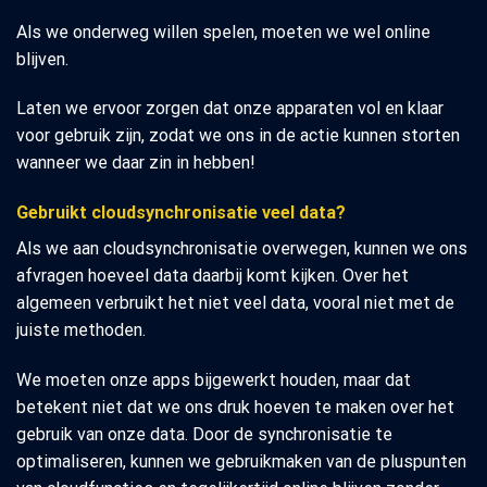
Als we onderweg willen spelen, moeten we wel online
blijven.
Laten we ervoor zorgen dat onze apparaten vol en klaar
voor gebruik zijn, zodat we ons in de actie kunnen storten
wanneer we daar zin in hebben!
Gebruikt cloudsynchronisatie veel data?
Als we aan cloudsynchronisatie overwegen, kunnen we ons
afvragen hoeveel data daarbij komt kijken. Over het
algemeen verbruikt het niet veel data, vooral niet met de
juiste methoden.
We moeten onze apps bijgewerkt houden, maar dat
betekent niet dat we ons druk hoeven te maken over het
gebruik van onze data. Door de synchronisatie te
optimaliseren, kunnen we gebruikmaken van de pluspunten