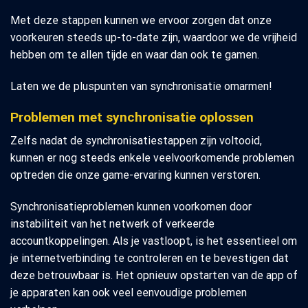
Met deze stappen kunnen we ervoor zorgen dat onze
voorkeuren steeds up-to-date zijn, waardoor we de vrijheid
hebben om te allen tijde en waar dan ook te gamen.
Laten we de pluspunten van synchronisatie omarmen!
Problemen met synchronisatie oplossen
Zelfs nadat de synchronisatiestappen zijn voltooid,
kunnen er nog steeds enkele veelvoorkomende problemen
optreden die onze game-ervaring kunnen verstoren.
Synchronisatieproblemen kunnen voorkomen door
instabiliteit van het netwerk of verkeerde
accountkoppelingen. Als je vastloopt, is het essentieel om
je internetverbinding te controleren en te bevestigen dat
deze betrouwbaar is. Het opnieuw opstarten van de app of
je apparaten kan ook veel eenvoudige problemen