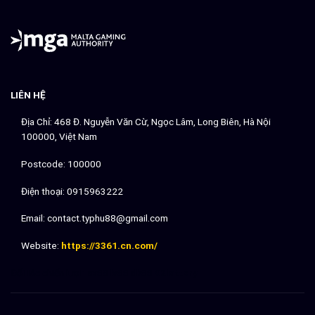
LIÊN HỆ
Địa Chỉ: 468 Đ. Nguyễn Văn Cừ, Ngọc Lâm, Long Biên, Hà Nội
100000, Việt Nam
Postcode: 100000
Điện thoại: 0915963222
Email:
contact.typhu88@gmail.com
Website:
https://3361.cn.com/
Đối tác chiến lượt:
sx88
lv88
dh88
92lottery