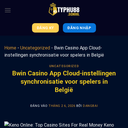
Bỏ
qua
nội
dung
ĐĂNG KÝ
ĐĂNG NHẬP
Home
-
Uncategorized
-
Bwin Casino App Cloud-
instellingen synchronisatie voor spelers in België
UNCATEGORIZED
Bwin Casino App Cloud-instellingen
synchronisatie voor spelers in
België
ĐĂNG VÀO
THÁNG 2 6, 2026
BỞI
DANGBAI