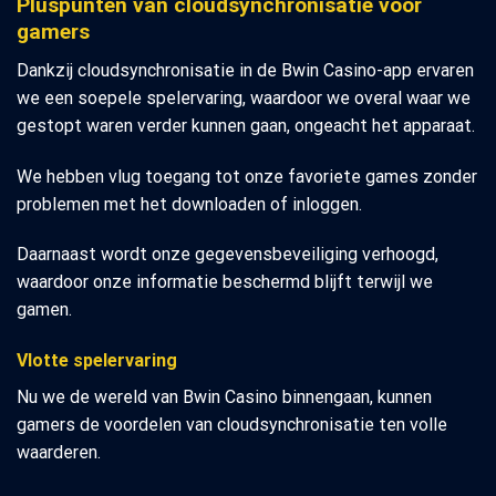
Pluspunten van cloudsynchronisatie voor
gamers
Dankzij cloudsynchronisatie in de Bwin Casino-app ervaren
we een soepele spelervaring, waardoor we overal waar we
gestopt waren verder kunnen gaan, ongeacht het apparaat.
We hebben vlug toegang tot onze favoriete games zonder
problemen met het downloaden of inloggen.
Daarnaast wordt onze gegevensbeveiliging verhoogd,
waardoor onze informatie beschermd blijft terwijl we
gamen.
Vlotte spelervaring
Nu we de wereld van Bwin Casino binnengaan, kunnen
gamers de voordelen van cloudsynchronisatie ten volle
waarderen.