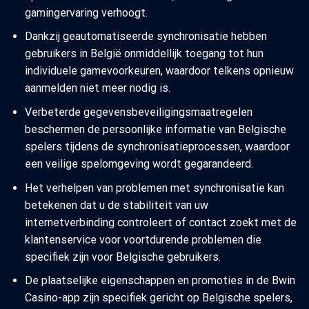
gamingervaring verhoogt.
Dankzij geautomatiseerde synchronisatie hebben
gebruikers in België onmiddellijk toegang tot hun
individuele gamevoorkeuren, waardoor telkens opnieuw
aanmelden niet meer nodig is.
Verbeterde gegevensbeveiligingsmaatregelen
beschermen de persoonlijke informatie van Belgische
spelers tijdens de synchronisatieprocessen, waardoor
een veilige spelomgeving wordt gegarandeerd.
Het verhelpen van problemen met synchronisatie kan
betekenen dat u de stabiliteit van uw
internetverbinding controleert of contact zoekt met de
klantenservice voor voortdurende problemen die
specifiek zijn voor Belgische gebruikers.
De plaatselijke eigenschappen en promoties in de Bwin
Casino-app zijn specifiek gericht op Belgische spelers,