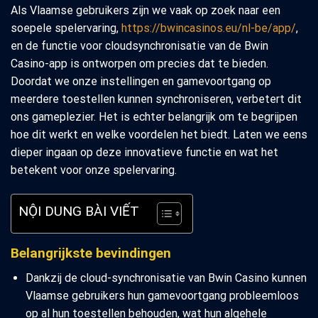
Als Vlaamse gebruikers zijn we vaak op zoek naar een
soepele spelervaring,
https://bwincasinos.eu/nl-be/app/
,
en de functie voor cloudsynchronisatie van de Bwin
Casino-app is ontworpen om precies dat te bieden.
Doordat we onze instellingen en gamevoortgang op
meerdere toestellen kunnen synchroniseren, verbetert dit
ons gameplezier. Het is echter belangrijk om te begrijpen
hoe dit werkt en welke voordelen het biedt. Laten we eens
dieper ingaan op deze innovatieve functie en wat het
betekent voor onze spelervaring.
NỘI DUNG BÀI VIẾT
Belangrijkste bevindingen
Dankzij de cloud-synchronisatie van Bwin Casino kunnen
Vlaamse gebruikers hun gamevoortgang probleemloos
op al hun toestellen behouden, wat hun algehele