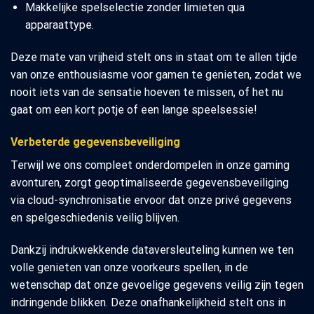
Makkelijke spelselectie zonder limieten qua
apparaattype.
Deze mate van vrijheid stelt ons in staat om te allen tijde
van onze enthousiasme voor gamen te genieten, zodat we
nooit iets van de sensatie hoeven te missen, of het nu
gaat om een kort potje of een lange speelsessie!
Verbeterde gegevensbeveiliging
Terwijl we ons compleet onderdompelen in onze gaming
avonturen, zorgt geoptimaliseerde gegevensbeveiliging
via cloud-synchronisatie ervoor dat onze privé gegevens
en spelgeschiedenis veilig blijven.
Dankzij indrukwekkende dataversleuteling kunnen we ten
volle genieten van onze voorkeurs spellen, in de
wetenschap dat onze gevoelige gegevens veilig zijn tegen
indringende blikken. Deze onafhankelijkheid stelt ons in