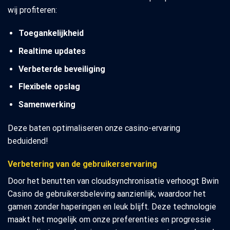
wij profiteren:
Toegankelijkheid
Realtime updates
Verbeterde beveiliging
Flexibele opslag
Samenwerking
Deze baten optimaliseren onze casino-ervaring
beduidend!
Verbetering van de gebruikerservaring
Door het benutten van cloudsynchronisatie verhoogt Bwin
Casino de gebruikersbeleving aanzienlijk, waardoor het
gamen zonder haperingen en leuk blijft. Deze technologie
maakt het mogelijk om onze preferenties en progressie