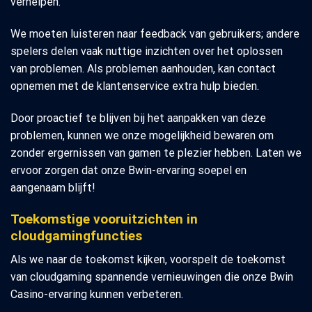
verhelpen.
We moeten luisteren naar feedback van gebruikers; andere
spelers delen vaak nuttige inzichten over het oplossen
van problemen. Als problemen aanhouden, kan contact
opnemen met de klantenservice extra hulp bieden.
Door proactief te blijven bij het aanpakken van deze
problemen, kunnen we onze mogelijkheid bewaren om
zonder ergernissen van gamen te plezier hebben. Laten we
ervoor zorgen dat onze Bwin-ervaring soepel en
aangenaam blijft!
Toekomstige vooruitzichten in
cloudgamingfuncties
Als we naar de toekomst kijken, voorspelt de toekomst
van cloudgaming spannende vernieuwingen die onze Bwin
Casino-ervaring kunnen verbeteren.