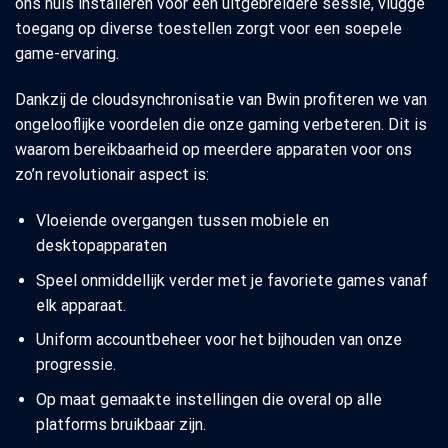
ons huis installeren voor een uitgebreidere sessie, vlugge
toegang op diverse toestellen zorgt voor een soepele
game-ervaring.
Dankzij de cloudsynchronisatie van Bwin profiteren we van
ongelooflijke voordelen die onze gaming verbeteren. Dit is
waarom bereikbaarheid op meerdere apparaten voor ons
zo’n revolutionair aspect is:
Vloeiende overgangen tussen mobiele en
desktopapparaten
Speel onmiddellijk verder met je favoriete games vanaf
elk apparaat.
Uniform accountbeheer voor het bijhouden van onze
progressie.
Op maat gemaakte instellingen die overal op alle
platforms bruikbaar zijn.