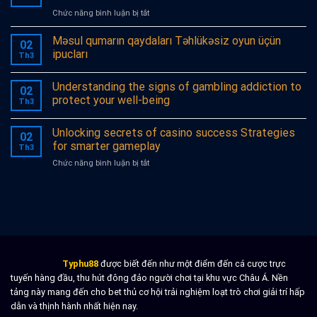
ở
Chức năng bình luận bị tắt
Die
Geheimnisse
Məsul qumarın qaydaları Təhlükəsiz oyun üçün
02
des
ipucları
Th3
großen
Gewinns
Understanding the signs of gambling addiction to
in
02
Casinos
protect your well-being
Th3
mit
Unknown
Unlocking secrets of casino success Strategies
entschlüsseln
02
for smarter gameplay
Th3
ở
Chức năng bình luận bị tắt
Unlocking
secrets
of
casino
success
Strategies
for
smarter
Typhu88
được biết đến như một điểm đến cá cược trực
gameplay
tuyến hàng đầu, thu hút đông đảo người chơi tại khu vực Châu Á. Nền
tảng này mang đến cho bet thủ cơ hội trải nghiệm loạt trò chơi giải trí hấp
dẫn và thịnh hành nhất hiện nay.