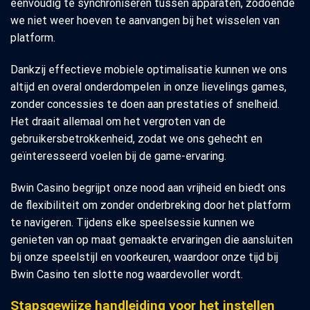
eenvoudig te synchroniseren tussen apparaten, zodoende
we niet weer hoeven te aanvangen bij het wisselen van
platform.
Dankzij effectieve mobiele optimalisatie kunnen we ons
altijd en overal onderdompelen in onze lievelings games,
zonder concessies te doen aan prestaties of snelheid.
Het draait allemaal om het vergroten van de
gebruikersbetrokkenheid, zodat we ons gehecht en
geïnteresseerd voelen bij de game-ervaring.
Bwin Casino begrijpt onze nood aan vrijheid en biedt ons
de flexibiliteit om zonder onderbreking door het platform
te navigeren. Tijdens elke speelsessie kunnen we
genieten van op maat gemaakte ervaringen die aansluiten
bij onze speelstijl en voorkeuren, waardoor onze tijd bij
Bwin Casino ten slotte nog waardevoller wordt.
Stapsgewijze handleiding voor het instellen