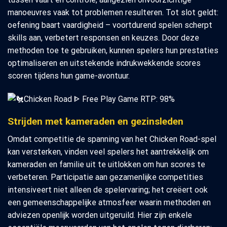
manoeuvres vaak tot problemen resulteren. Tot slot geldt:
oefening baart vaardigheid – voortdurend spelen scherpt
skills aan, verbetert responsen en keuzes. Door deze
methoden toe te gebruiken, kunnen spelers hun prestaties
optimaliseren en uitstekende indrukwekkende scores
scoren tijdens hun game-avontuur.
Strijden met kameraden en gezinsleden
Omdat competitie de spanning van het Chicken Road-spel
kan versterken, vinden veel spelers het aantrekkelijk om
kameraden en familie uit te uitlokken om hun scores te
verbeteren. Participatie aan gezamenlijke competities
intensiveert niet alleen de spelervaring; het creëert ook
een gemeenschappelijke atmosfeer waarin methoden en
adviezen openlijk worden uitgeruild. Hier zijn enkele