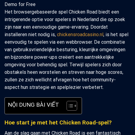
Het browsergebaseerde spel Chicken Road biedt een
intrigerende optie voor spelers in Nederland die op zoek
zijn naar een eenvoudige game-ervaring. Doordat
installeren niet nodig is,
chickensroadcasino.nl
, is het spel
eenvoudig te spelen via een webbrowser. De combinatie
van gebruiksvriendelijke besturing, kleurrijke omgevingen
en bijzondere power-ups creëert een aantrekkelijke
omgeving voor behendig spel. Terwijl spelers zich door
obstakels heen worstelen en streven naar hoge scores,
zullen ze zich wellicht afvragen hoe het community-
aspect hun strategie en spelplezier verbetert.
NỘI DUNG BÀI VIẾT
Hoe start je met het Chicken Road-spel?
Aan de slag gaan met Chicken Road is een fantastisch