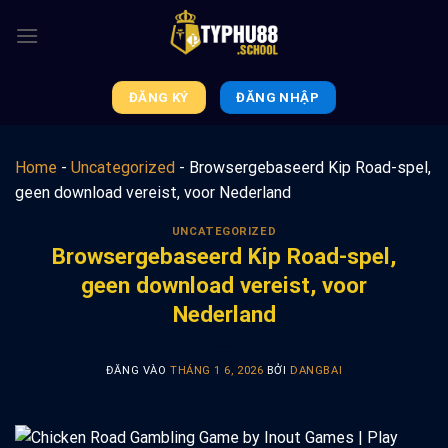
Bỏ
qua
nội
dung
ĐĂNG KÝ
ĐĂNG NHẬP
Home
-
Uncategorized
-
Browsergebaseerd Kip Road-spel,
geen download vereist, voor Nederland
UNCATEGORIZED
Browsergebaseerd Kip Road-spel,
geen download vereist, voor
Nederland
ĐĂNG VÀO
THÁNG 1 6, 2026
BỞI
DANGBAI