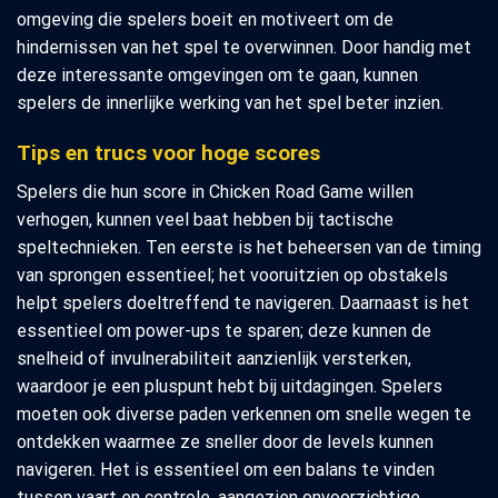
omgeving die spelers boeit en motiveert om de
hindernissen van het spel te overwinnen. Door handig met
deze interessante omgevingen om te gaan, kunnen
spelers de innerlijke werking van het spel beter inzien.
Tips en trucs voor hoge scores
Spelers die hun score in Chicken Road Game willen
verhogen, kunnen veel baat hebben bij tactische
speltechnieken. Ten eerste is het beheersen van de timing
van sprongen essentieel; het vooruitzien op obstakels
helpt spelers doeltreffend te navigeren. Daarnaast is het
essentieel om power-ups te sparen; deze kunnen de
snelheid of invulnerabiliteit aanzienlijk versterken,
waardoor je een pluspunt hebt bij uitdagingen. Spelers
moeten ook diverse paden verkennen om snelle wegen te
ontdekken waarmee ze sneller door de levels kunnen
navigeren. Het is essentieel om een balans te vinden
tussen vaart en controle, aangezien onvoorzichtige