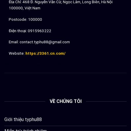
Địa Chỉ: 468 Đ. Nguyễn Văn Cừ, Ngọc Lâm, Long Biên, Hà Nội
100000, Việt Nam
Postcode: 100000
Điện thoại: 0915963222
Email:
contact.typhu88@gmail.com
Website:
https://3361.cn.com/
Đối tác chiến lượt:
sx88
lv88
dh88
92lottery
VỀ CHÚNG TÔI
Giới thiệu typhu88