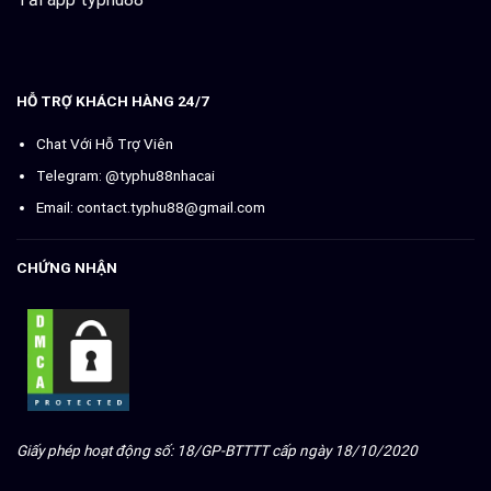
HỖ TRỢ KHÁCH HÀNG 24/7
Chat Với Hỗ Trợ Viên
Telegram: @typhu88nhacai
Email:
contact.typhu88@gmail.com
CHỨNG NHẬN
Giấy phép hoạt động số: 18/GP-BTTTT cấp ngày 18/10/2020