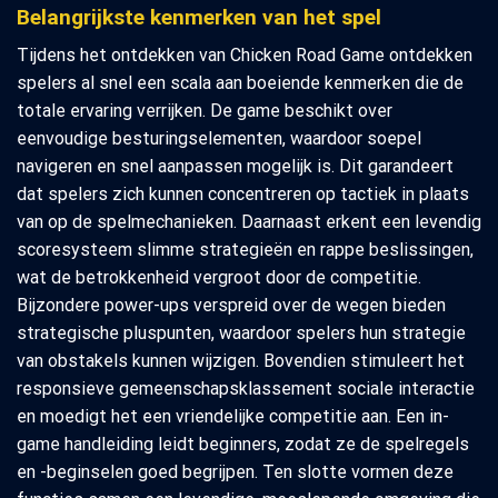
Belangrijkste kenmerken van het spel
Tijdens het ontdekken van Chicken Road Game ontdekken
spelers al snel een scala aan boeiende kenmerken die de
totale ervaring verrijken. De game beschikt over
eenvoudige besturingselementen, waardoor soepel
navigeren en snel aanpassen mogelijk is. Dit garandeert
dat spelers zich kunnen concentreren op tactiek in plaats
van op de spelmechanieken. Daarnaast erkent een levendig
scoresysteem slimme strategieën en rappe beslissingen,
wat de betrokkenheid vergroot door de competitie.
Bijzondere power-ups verspreid over de wegen bieden
strategische pluspunten, waardoor spelers hun strategie
van obstakels kunnen wijzigen. Bovendien stimuleert het
responsieve gemeenschapsklassement sociale interactie
en moedigt het een vriendelijke competitie aan. Een in-
game handleiding leidt beginners, zodat ze de spelregels
en -beginselen goed begrijpen. Ten slotte vormen deze