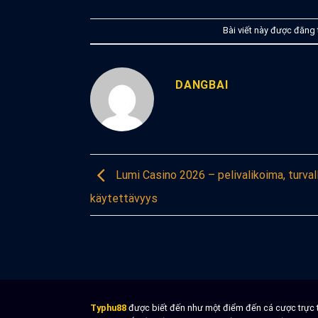
Bài viết này được đăng
DANGBAI
Lumi Casino 2026 – pelivalikoima, turvall
käytettävyys
Typhu88
được biết đến như một điểm đến cá cược trực t