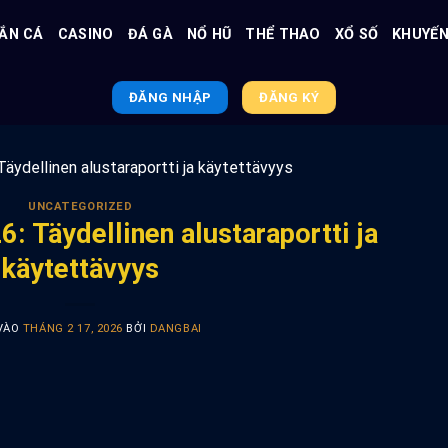
ẮN CÁ
CASINO
ĐÁ GÀ
NỔ HŨ
THỂ THAO
XỔ SỐ
KHUYẾN
ĐĂNG NHẬP
ĐĂNG KÝ
äydellinen alustaraportti ja käytettävyys
UNCATEGORIZED
: Täydellinen alustaraportti ja
käytettävyys
VÀO
THÁNG 2 17, 2026
BỞI
DANGBAI