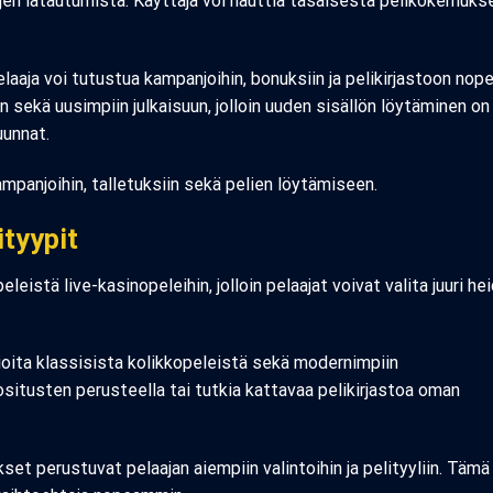
ujen latautumista. Käyttäjä voi nauttia tasaisesta pelikokemuks
elaaja voi tutustua kampanjoihin, bonuksiin ja pelikirjastoon nope
n sekä uusimpiin julkaisuun, jolloin uuden sisällön löytäminen on
uunnat.
mpanjoihin, talletuksiin sekä pelien löytämiseen.
ityypit
eleistä live-kasinopeleihin, jolloin pelaajat voivat valita juuri he
gorioita klassisista kolikkopeleistä sekä modernimpiin
ositusten perusteella tai tutkia kattavaa pelikirjastoa oman
et perustuvat pelaajan aiempiin valintoihin ja pelityyliin. Tämä