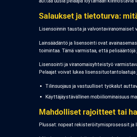
auttaa uusia pelaajia löytämään kiinnostavia
Salaukset ja tietoturva: mit
Lisensoinnin tausta ja valvontaviranomaiset 
Lainsäädäntö ja lisensointi ovat avainasemass
toimintaa. Tämä varmistaa, että pelisääntöjä 
Lisensointi ja viranomaisyhteistyö varmistava
Pelaajat voivat lukea lisenssituotantolaatuja
Tilinsuojaus ja vastuulliset työkalut autt
Käyttäjäystävällinen mobiiliominaisuus mah
Mahdolliset rajoitteet tai hai
Plussat: nopeat rekisteröitymisprosessit ja la