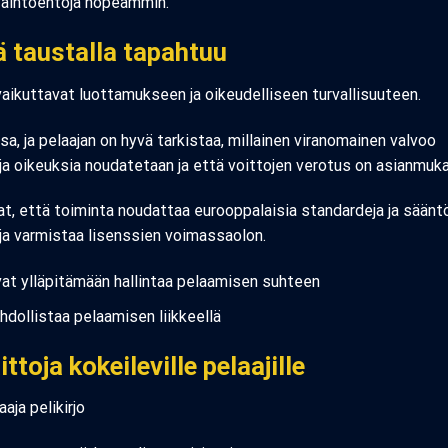
 vaihtoehtoja nopeammin.
ä taustalla tapahtuu
vaikuttavat luottamukseen ja oikeudelliseen turvallisuuteen.
a, ja pelaajan on hyvä tarkistaa, millainen viranomainen valvoo
ja oikeuksia noudatetaan ja että voittojen verotus on asianmuka
t, että toiminta noudattaa eurooppalaisia standardeja ja sääntö
 ja varmistaa lisenssien voimassaolon.
avat ylläpitämään hallintaa pelaamisen suhteen
dollistaa pelaamisen liikkeellä
ttoja kokeileville pelaajille
aja pelikirjo