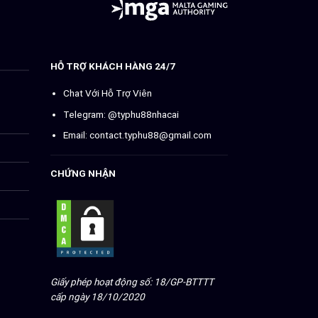
HỖ TRỢ KHÁCH HÀNG 24/7
Chat Với Hỗ Trợ Viên
Telegram: @typhu88nhacai
Email:
contact.typhu88@gmail.com
CHỨNG NHẬN
Giấy phép hoạt động số: 18/GP-BTTTT
cấp ngày 18/10/2020