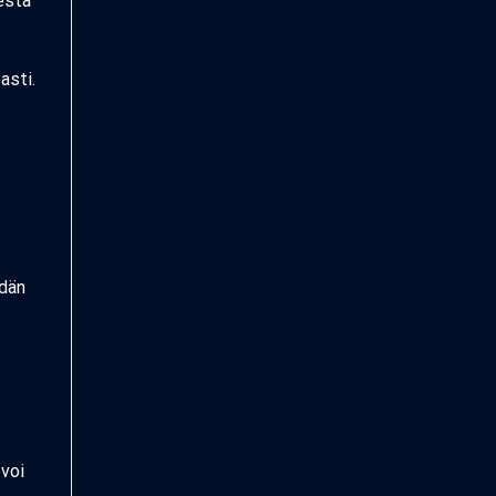
esta
asti.
idän
 voi