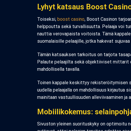
Lyhyt katsaus Boost Casino
Toiseksi,
boost casino
, Boost Casinon tarjo
helppoutta sekä turvallisuutta. Pelaaja voi tu
nauttia verovapaista voitoista. Tämä kappale 
suomalaisille pelaajille, jotka hakevat sujuvaa
Tämän katsauksen tarkoitus on tarjota tasap
Palaute pelaajilta sekä objektiiviset mittarit
mahdollisella tavalla.
Toinen kappale keskittyy rekisteröitymisen 
uudella pelaajalla on mahdollisuus kirjautua s
mainitaan vastuullisuuden alleviivaaminen ja 
Mobiilikokemus: selainpohja
Sivuston yleinen suorituskyky on optimoitu n