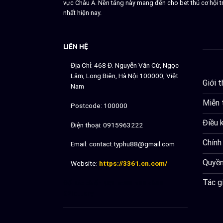
vực Châu Á. Nền tảng này mang đến cho bet thủ cơ hội trả
nhất hiện nay.
LIÊN HỆ
Địa Chỉ: 468 Đ. Nguyễn Văn Cừ, Ngọc
Lâm, Long Biên, Hà Nội 100000, Việt
Giới 
Nam
Miễn 
Postcode: 100000
Điều 
Điện thoại: 0915963222
Chính
Email:
contact.typhu88@gmail.com
Quyền
Website:
https://3361.cn.com/
Tác g
Đối tác chiến lượt:
sx88
lv88
dh88
92lottery