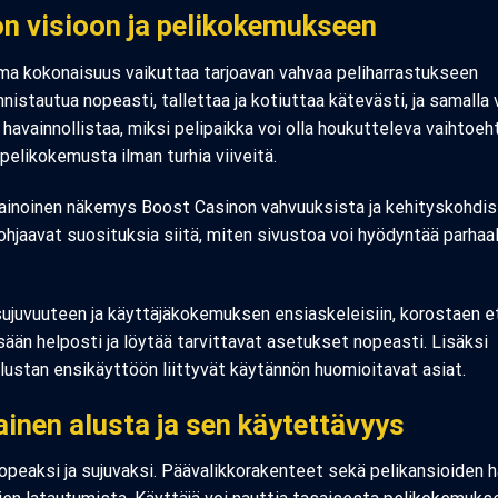
n visioon ja pelikokemukseen
ama kokonaisuus vaikuttaa tarjoavan vahvaa peliharrastukseen
nnistautua nopeasti, tallettaa ja kotiuttaa kätevästi, ja samalla 
havainnollistaa, miksi pelipaikka voi olla houkutteleva vaihtoeh
 pelikokemusta ilman turhia viiveitä.
ainoinen näkemys Boost Casinon vahvuuksista ja kehityskohdis
 ohjaavat suosituksia siitä, miten sivustoa voi hyödyntää parhaal
sujuvuuteen ja käyttäjäkokemuksen ensiaskeleisiin, korostaen e
isään helposti ja löytää tarvittavat asetukset nopeasti. Lisäksi
alustan ensikäyttöön liittyvät käytännön huomioitavat asiat.
inen alusta ja sen käytettävyys
opeaksi ja sujuvaksi. Päävalikkorakenteet sekä pelikansioiden 