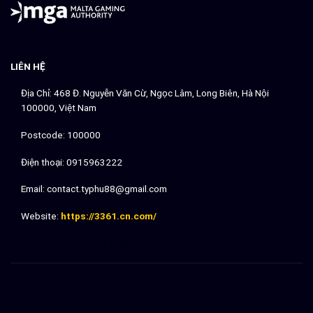
LIÊN HỆ
Địa Chỉ: 468 Đ. Nguyễn Văn Cừ, Ngọc Lâm, Long Biên, Hà Nội
100000, Việt Nam
Postcode: 100000
Điện thoại: 0915963222
Email:
contact.typhu88@gmail.com
Website:
https://3361.cn.com/
Đối tác chiến lượt:
sx88
lv88
dh88
92lottery