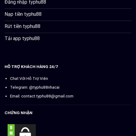
Đăng nhập typhu88
Nạp tiền typhu88
Rút tiền typhu88
Tải app typhu88
HỖ TRỢ KHÁCH HÀNG 24/7
Chat Với Hỗ Trợ Viên
Telegram: @typhu88nhacai
Email:
contact.typhu88@gmail.com
CHỨNG NHẬN