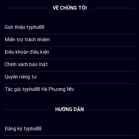
VỀ CHÚNG TÔI
Giới thiệu typhu88
Miễn trừ trách nhiệm
Điều khoản điều kiện
Chính sách bảo mật
Quyền riêng tư
Tác giả typhu88 Hà Phương Nhi
HƯỚNG DẪN
Đăng ký typhu88