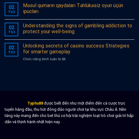
Geheimnisse
Məsul qumarın qaydaları Təhlükəsiz oyun üçün
02
des
ipucları
Th3
großen
Gewinns
Understanding the signs of gambling addiction to
in
02
Casinos
protect your well-being
Th3
mit
Unknown
Unlocking secrets of casino success Strategies
entschlüsseln
02
for smarter gameplay
Th3
ở
Chức năng bình luận bị tắt
Unlocking
secrets
of
casino
success
Strategies
for
smarter
Typhu88
được biết đến như một điểm đến cá cược trực
gameplay
tuyến hàng đầu, thu hút đông đảo người chơi tại khu vực Châu Á. Nền
tảng này mang đến cho bet thủ cơ hội trải nghiệm loạt trò chơi giải trí hấp
dẫn và thịnh hành nhất hiện nay.