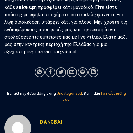
κάθε επίσκεψη προσφέρει κάτι μοναδικό. Είτε είστε
παίκτης με υψηλά στοιχήματα είτε απλώς ψάχνετε για
λίγη διασκέδαση, υπάρχει κάτι για όλους. Μην χάσετε τις
ενδιαφέρουσες προσφορές μας και την ευκαιρία να
απολαύσετε τις εμπειρίες μας με live ντίλερ. Ελάτε μαζί
μας στην κεντρική περιοχή της Ελλάδας για μια
αξέχαστη περιπέτεια παιχνιδιού!
Bài viết này được đăng trong
Uncategorized
. Đánh dấu
liên kết thường
trực
.
DANGBAI