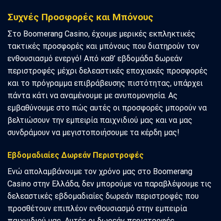
Συχνές Προσφορές και Μπόνους
Στο Boomerang Casino, έχουμε μερικές εκπληκτικές
τακτικές προσφορές και μπόνους που διατηρούν τον
ενθουσιασμό ενεργό! Από καθ’ εβδομάδα δωρεάν
περιστροφές μέχρι δελεαστικές εποχιακές προσφορές
και το πρόγραμμα επιβράβευσης πιστότητας, υπάρχει
πάντα κάτι να αναμένουμε με ανυπομονησία. Ας
εμβαθύνουμε στο πώς αυτές οι προσφορές μπορούν να
βελτιώσουν την εμπειρία παιχνιδιού μας και να μας
συνδράμουν να μεγιστοποιήσουμε τα κέρδη μας!
Εβδομαδιαίες Δωρεάν Περιστροφές
Ενώ απολαμβάνουμε τον χρόνο μας στο Boomerang
Casino στην Ελλάδα, δεν μπορούμε να παραβλέψουμε τις
δελεαστικές εβδομαδιαίες δωρεάν περιστροφές που
προσθέτουν επιπλέον ενθουσιασμό στην εμπειρία
παιχνιδιού μας. Αυτές οι δωρεάν περιστροφές