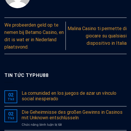
We probeerden geld op te
Malina Casino ti permette di
nemen bij Betamo Casino, en
giocare su qualsiasi
dit is wat er in Nederland
dispositivo in Italia
plaatsvond.
TIN TỨC TYPHU88
La comunidad en los juegos de azar un vínculo
02
social inesperado
Th3
Die Geheimnisse des großen Gewinns in Casinos
02
mit Unknown entschlüsseln
Th3
ở
Chức năng bình luận bị tắt
Die