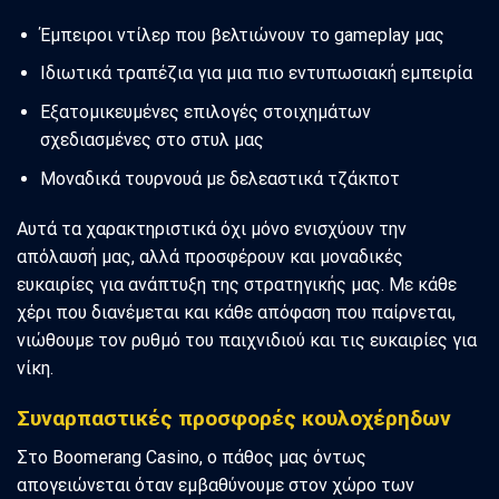
Έμπειροι ντίλερ που βελτιώνουν το gameplay μας
Ιδιωτικά τραπέζια για μια πιο εντυπωσιακή εμπειρία
Εξατομικευμένες επιλογές στοιχημάτων
σχεδιασμένες στο στυλ μας
Μοναδικά τουρνουά με δελεαστικά τζάκποτ
Αυτά τα χαρακτηριστικά όχι μόνο ενισχύουν την
απόλαυσή μας, αλλά προσφέρουν και μοναδικές
ευκαιρίες για ανάπτυξη της στρατηγικής μας. Με κάθε
χέρι που διανέμεται και κάθε απόφαση που παίρνεται,
νιώθουμε τον ρυθμό του παιχνιδιού και τις ευκαιρίες για
νίκη.
Συναρπαστικές προσφορές κουλοχέρηδων
Στο Boomerang Casino, ο πάθος μας όντως
απογειώνεται όταν εμβαθύνουμε στον χώρο των