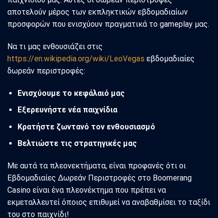
αποτελούν μέρος των εκπληκτικών εβδομαδιαίων
προσφορών που ενισχύουν πραγματικά το gameplay μας.
Να τι μας ενθουσιάζει στις
https://en.wikipedia.org/wiki/LeoVegas
εβδομαδιαίες
δωρεάν περιστροφές:
Ενισχύουμε το κεφάλαιό μας
Εξερευνήστε νέα παιχνίδια
Κρατήστε ζωντανό τον ενθουσιασμό
Βελτιώστε τις στρατηγικές μας
Με αυτά τα πλεονεκτήματα, είναι προφανές ότι οι
Εβδομαδιαίες Δωρεάν Περιστροφές στο Boomerang
Casino είναι ένα πλεονέκτημα που πρέπει να
εκμεταλλευτεί όποιος επιθυμεί να αναβαθμίσει το ταξίδι
του στο παιχνίδι!