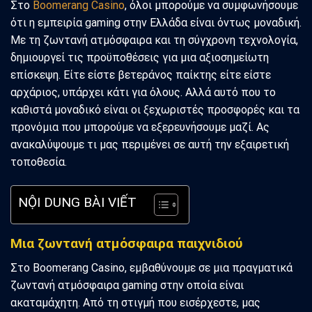
Στο
Boomerang Casino
, όλοι μπορούμε να συμφωνήσουμε
ότι η εμπειρία gaming στην Ελλάδα είναι όντως μοναδική.
Με τη ζωντανή ατμόσφαιρα και τη σύγχρονη τεχνολογία,
δημιουργεί τις προϋποθέσεις για μια αξιοσημείωτη
επίσκεψη. Είτε είστε βετεράνος παίκτης είτε είστε
αρχάριος, υπάρχει κάτι για όλους. Αλλά αυτό που το
καθιστά μοναδικό είναι οι ξεχωριστές προσφορές και τα
προνόμια που μπορούμε να εξερευνήσουμε μαζί. Ας
ανακαλύψουμε τι μας περιμένει σε αυτή την εξαιρετική
τοποθεσία.
NỘI DUNG BÀI VIẾT
Μια ζωντανή ατμόσφαιρα παιχνιδιού
Στο Boomerang Casino, εμβαθύνουμε σε μια πραγματικά
ζωντανή ατμόσφαιρα gaming στην οποία είναι
ακαταμάχητη. Από τη στιγμή που εισέρχεστε, μας