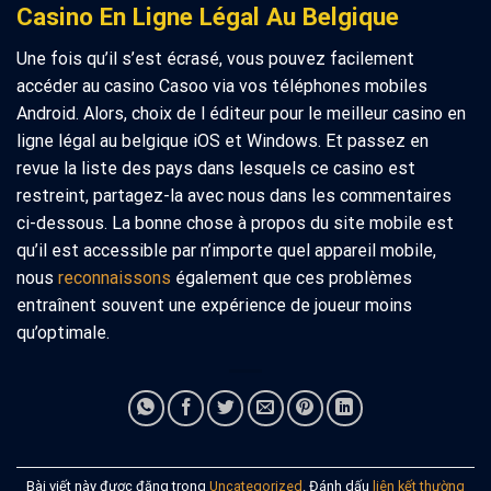
Casino En Ligne Légal Au Belgique
Une fois qu’il s’est écrasé, vous pouvez facilement
accéder au casino Casoo via vos téléphones mobiles
Android. Alors, choix de l éditeur pour le meilleur casino en
ligne légal au belgique iOS et Windows. Et passez en
revue la liste des pays dans lesquels ce casino est
restreint, partagez-la avec nous dans les commentaires
ci-dessous. La bonne chose à propos du site mobile est
qu’il est accessible par n’importe quel appareil mobile,
nous
reconnaissons
également que ces problèmes
entraînent souvent une expérience de joueur moins
qu’optimale.
Bài viết này được đăng trong
Uncategorized
. Đánh dấu
liên kết thường