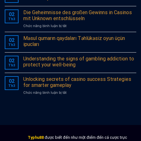
Die Geheimnisse des großen Gewinns in Casinos
02
mit Unknown entschlüsseln
Th3
ở
Chức năng bình luận bị tắt
Die
Geheimnisse
Məsul qumarın qaydaları Təhlükəsiz oyun üçün
02
des
ipucları
Th3
großen
Gewinns
Understanding the signs of gambling addiction to
in
02
Casinos
protect your well-being
Th3
mit
Unknown
Unlocking secrets of casino success Strategies
entschlüsseln
02
for smarter gameplay
Th3
ở
Chức năng bình luận bị tắt
Unlocking
secrets
of
casino
success
Strategies
for
smarter
Typhu88
được biết đến như một điểm đến cá cược trực
gameplay