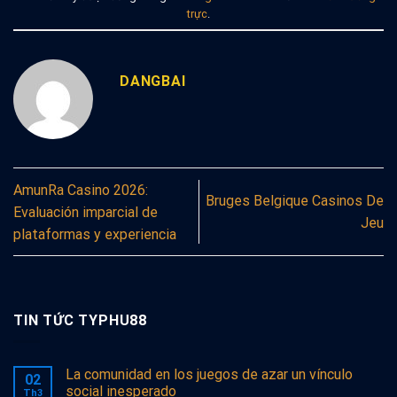
trực
.
DANGBAI
AmunRa Casino 2026:
Bruges Belgique Casinos De
Evaluación imparcial de
Jeu
plataformas y experiencia
TIN TỨC TYPHU88
La comunidad en los juegos de azar un vínculo
02
social inesperado
Th3