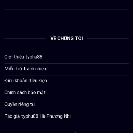
Đối tác chiến lượt:
sx88
lv88
dh88
92lottery
VỀ CHÚNG TÔI
Giới thiệu typhu88
Miễn trừ trách nhiệm
Điều khoản điều kiện
Chính sách bảo mật
Quyền riêng tư
Tác giả typhu88 Hà Phương Nhi