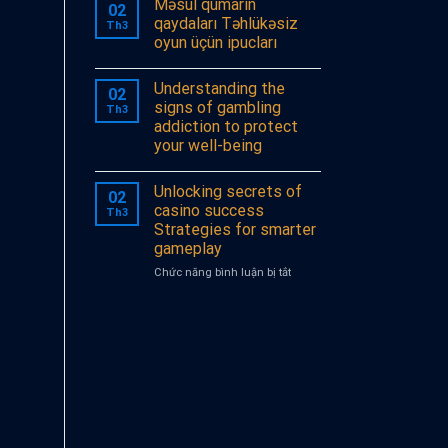
Məsul qumarın
02
des
qaydaları Təhlükəsiz
Th3
großen
oyun üçün ipucları
Gewinns
in
Casinos
Understanding the
02
mit
signs of gambling
Th3
Unknown
addiction to protect
entschlüsseln
your well-being
Unlocking secrets of
02
casino success
Th3
Strategies for smarter
gameplay
ở
Chức năng bình luận bị tắt
Unlocking
secrets
of
casino
success
Strategies
for
smarter
gameplay