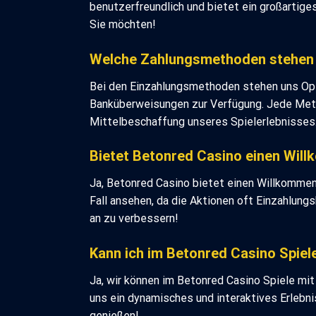
benutzerfreundlich und bietet ein großartige
Sie möchten!
Welche Zahlungsmethoden stehen 
Bei den Einzahlungsmethoden stehen uns Opt
Banküberweisungen zur Verfügung. Jede Metho
Mittelbeschaffung unseres Spielerlebnisses
Bietet Betonred Casino einen Will
Ja, Betonred Casino bietet einen Willkommens
Fall ansehen, da die Aktionen oft Einzahlungs
an zu verbessern!
Kann ich im Betonred Casino Spiele
Ja, wir können im Betonred Casino Spiele mit
uns ein dynamisches und interaktives Erlebn
genießen!