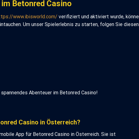
is im Betonred Casino
ttps://www.ibisworld.com/
verifiziert und aktiviert wurde, könne
ntauchen. Um unser Spielerlebnis zu starten, folgen Sie diesen
ser spannendes Abenteuer im Betonred Casino!
tonred Casino in Österreich?
 mobile App für Betonred Casino in Österreich. Sie ist