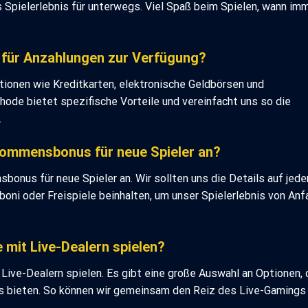
s Spielerlebnis für unterwegs. Viel Spaß beim Spielen, wann im
für Anzahlungen zur Verfügung?
ionen wie Kreditkarten, elektronische Geldbörsen und
de bietet spezifische Vorteile und vereinfacht uns so die
.
kommensbonus für neue Spieler an?
bonus für neue Spieler an. Wir sollten uns die Details auf jede
boni oder Freispiele beinhalten, um unser Spielerlebnis von Anf
 mit Live-Dealern spielen?
 Live-Dealern spielen. Es gibt eine große Auswahl an Optionen, 
is bieten. So können wir gemeinsam den Reiz des Live-Gamings