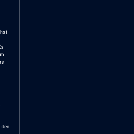
chst
Es
um
ss
.
r den