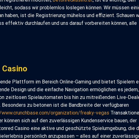
 leicht, sodass wir problemlos loslegen können. Wir müssen ein
n haben, ist die Registrierung mühelos und effizient. Schauen w
s effektiv durchlaufen und uns darauf vorbereiten können, alle
d Casino
ende Plattform im Bereich Online-Gaming und bietet Spielern e
nde Design und die einfache Navigation ermöglichen es jedem,
on zeitlosen Spielautomaten bis hin zu mitreißenden Live-Deal
. Besonders zu betonen ist die Bandbreite der verfügbaren
//www.crunchbase.com/organization/freaky-vegas
Transaktion
er können sich auf den zuverlässigen Kundenservice bauen, der
etonred Casino eine aktive und geschützte Spielumgebung, die 
ielerlebnis persönlich anzupassen – alles auf einer zuverlässig