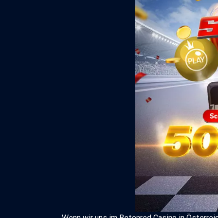
Wenn wir uns im Betonred Casino in Österrei