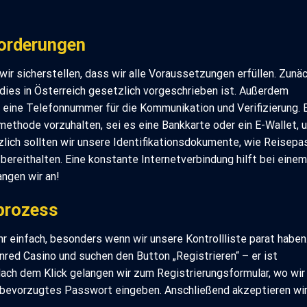
forderungen
r sicherstellen, dass wir alle Voraussetzungen erfüllen. Zunä
dies in Österreich gesetzlich vorgeschrieben ist. Außerdem
d eine Telefonnummer für die Kommunikation und Verifizierung. 
methode vorzuhalten, sei es eine Bankkarte oder ein E-Wallet, 
zlich sollten wir unsere Identifikationsdokumente, wie Reisepa
bereithalten. Eine konstante Internetverbindung hilft bei einem
ngen wir an!
sprozess
hr einfach, besonders wenn wir unsere Kontrollliste parat haben
nred Casino und suchen den Button „Registrieren“ – er ist
Nach dem Klick gelangen wir zum Registrierungsformular, wo wir
bevorzugtes Passwort eingeben. Anschließend akzeptieren wi