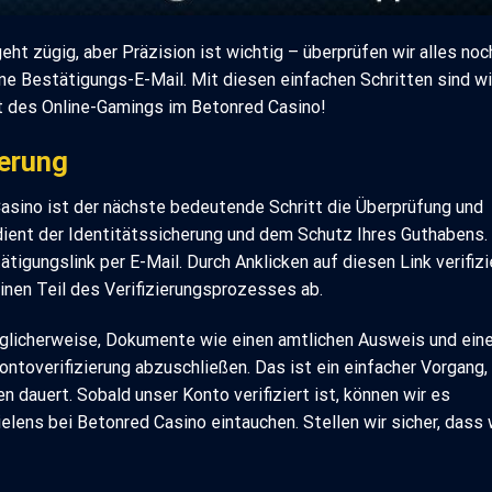
eht zügig, aber Präzision ist wichtig – überprüfen wir alles noc
ne Bestätigungs-E-Mail. Mit diesen einfachen Schritten sind wi
t des Online-Gamings im Betonred Casino!
ierung
asino ist der nächste bedeutende Schritt die Überprüfung und
dient der Identitätssicherung und dem Schutz Ihres Guthabens.
igungslink per E-Mail. Durch Anklicken auf diesen Link verifizi
inen Teil des Verifizierungsprozesses ab.
glicherweise, Dokumente wie einen amtlichen Ausweis und ein
toverifizierung abzuschließen. Das ist ein einfacher Vorgang,
 dauert. Sobald unser Konto verifiziert ist, können wir es
elens bei Betonred Casino eintauchen. Stellen wir sicher, dass 