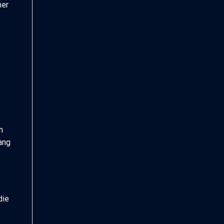
mer
n
ang
die