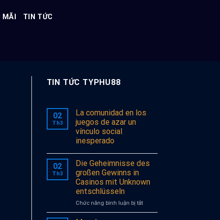
 MÃI
TIN TỨC
TIN TỨC TYPHU88
La comunidad en los
02
juegos de azar un
Th3
vínculo social
inesperado
Die Geheimnisse des
02
großen Gewinns in
Th3
Casinos mit Unknown
entschlüsseln
ở
Chức năng bình luận bị tắt
Die
Geheimnisse