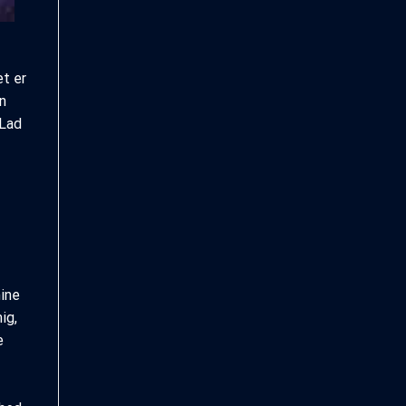
et er
n
 Lad
mine
ig,
e