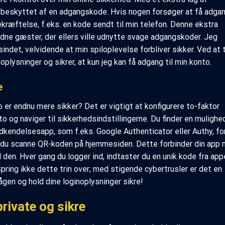
r beskyttet af en adgangskode. Hvis nogen forsøger at få adgan
kræftelse, f.eks. en kode sendt til min telefon. Denne ekstra
dne gæster, der ellers ville udnytte svage adgangskoder. Jeg
sindet, velvidende at min spiloplevelse forbliver sikker. Ved at
oplysninger og sikrer, at kun jeg kan få adgang til min konto.
e
o er endnu mere sikker? Det er vigtigt at konfigurere to-faktor
to og naviger til sikkerhedsindstillingerne. Du finder en mulighe
odkendelsesapp, som f.eks. Google Authenticator eller Authy, fo
al du scanne QR-koden på hjemmesiden. Dette forbinder din app
il den. Hver gang du logger ind, indtaster du en unik kode fra app
 Spring ikke dette trin over; med stigende cybertrusler er det en
vågen og hold dine loginoplysninger sikre!
rivate og sikre