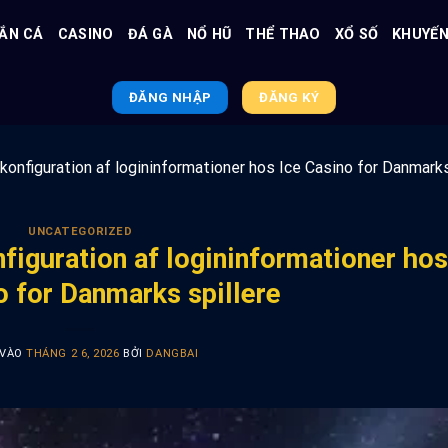
ẮN CÁ
CASINO
ĐÁ GÀ
NỔ HŨ
THỂ THAO
XỔ SỐ
KHUYẾN
ĐĂNG NHẬP
ĐĂNG KÝ
onfiguration af logininformationer hos Ice Casino for Danmark
UNCATEGORIZED
figuration af logininformationer ho
o for Danmarks spillere
 VÀO
THÁNG 2 6, 2026
BỞI
DANGBAI