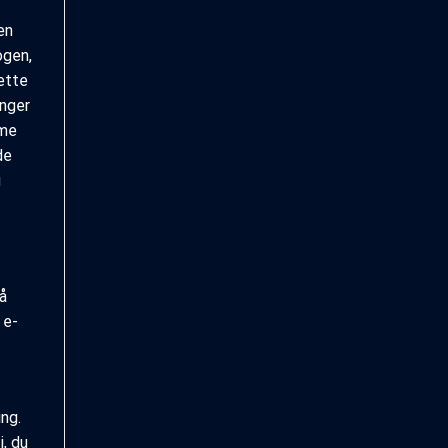
en
ogen,
ette
inger
mme
de
g
å
 e-
ing.
i, du