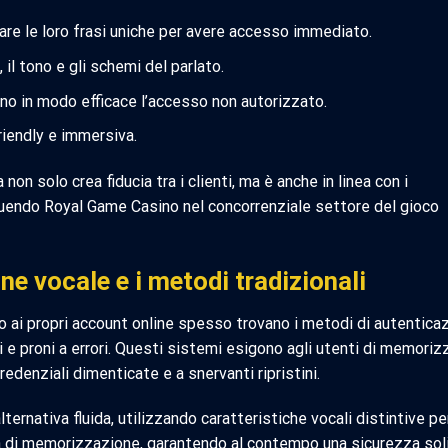
re le loro frasi uniche per avere accesso immediato.
il tono e gli schemi del parlato.
no in modo efficace l’accesso non autorizzato.
riendly e immersiva.
on solo crea fiducia tra i clienti, ma è anche in linea con i
guendo Royal Game Casino nel concorrenziale settore del gioco
ne vocale e i metodi tradizionali
o ai propri account online spesso trovano i metodi di autentica
 e proni a errori. Questi sistemi esigono agli utenti di memoriz
denziali dimenticate e a snervanti ripristini.
lternativa fluida, utilizzando caratteristiche vocali distintive pe
à di memorizzazione, garantendo al contempo una sicurezza sol