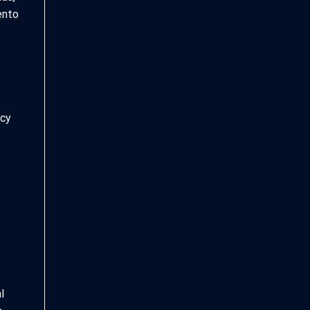
ento
acy
l