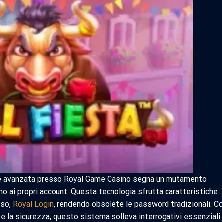
le avanzata presso Royal Game Casino segna un mutamento
ono ai propri account. Questa tecnologia sfrutta caratteristiche
sso,
Royal Login
, rendendo obsolete le password tradizionali. C
 e la sicurezza, questo sistema solleva interrogativi essenziali 