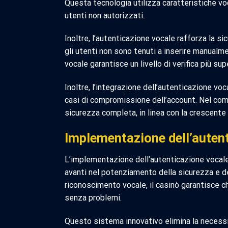
Questa tecnologia utilizza caratteristiche voc
utenti non autorizzati.
Inoltre, l’autenticazione vocale rafforza la si
gli utenti non sono tenuti a inserire manualm
vocale garantisce un livello di verifica più s
Inoltre, l’integrazione dell’autenticazione vo
casi di compromissione dell’account. Nel com
sicurezza completa, in linea con la crescente
Implementazione dell’auten
L’implementazione dell’autenticazione vocal
avanti nel potenziamento della sicurezza e de
riconoscimento vocale, il casinò garantisce c
senza problemi.
Questo sistema innovativo elimina la necessi