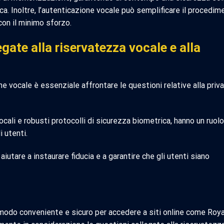
ca. Inoltre, l’autenticazione vocale può semplificare il procedim
on il minimo sforzo.
egate alla riservatezza vocale e alla
ne vocale è essenziale affrontare le questioni relative alla priv
vocali e robusti protocolli di sicurezza biometrica, hanno un ruolo
i utenti.
aiutare a instaurare fiducia e a garantire che gli utenti siano
modo conveniente e sicuro per accedere a siti online come Roya