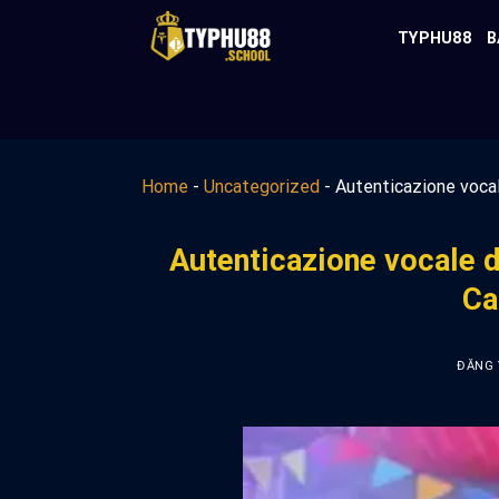
Bỏ
TYPHU88
B
qua
nội
dung
Home
-
Uncategorized
-
Autenticazione vocal
Autenticazione vocale d
Ca
ĐĂNG