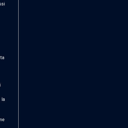
ssi
nta
i
 la
ome