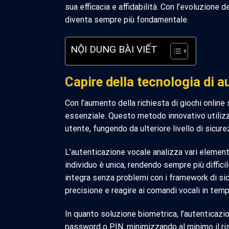
sua efficacia e affidabilità. Con l’evoluzione d
diventa sempre più fondamentale.
NỘI DUNG BÀI VIẾT
Capire della tecnologia di 
Con l’aumento della richiesta di giochi online
essenziale. Questo metodo innovativo utilizza
utente, fungendo da ulteriore livello di sicure
L’autenticazione vocale analizza vari element
individuo è unica, rendendo sempre più difficil
integra senza problemi con i framework di sic
precisione e reagire ai comandi vocali in temp
In quanto soluzione biometrica, l’autenticazio
password o PIN, minimizzando al minimo il risc