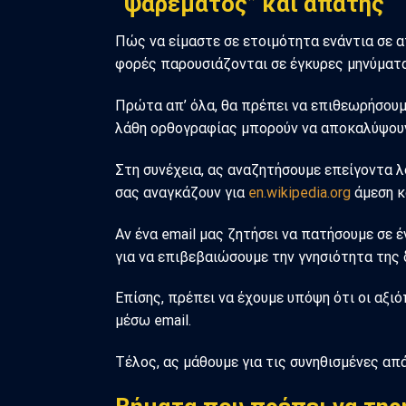
“ψαρέματος” και απάτης
Πώς να είμαστε σε ετοιμότητα ενάντια σε
φορές παρουσιάζονται σε έγκυρες μηνύματα
Πρώτα απ’ όλα, θα πρέπει να επιθεωρήσουμ
λάθη ορθογραφίας μπορούν να αποκαλύψουν 
Στη συνέχεια, ας αναζητήσουμε επείγοντα λ
σας αναγκάζουν για
en.wikipedia.org
άμεση κ
Αν ένα email μας ζητήσει να πατήσουμε σε
για να επιβεβαιώσουμε την γνησιότητα της 
Επίσης, πρέπει να έχουμε υπόψη ότι οι αξ
μέσω email.
Τέλος, ας μάθουμε για τις συνηθισμένες απ