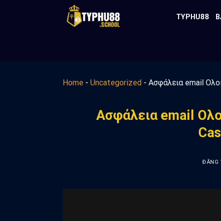
Bỏ
TYPHU88
B
qua
nội
dung
Home
-
Uncategorized
-
Ασφάλεια email Ολο
Ασφάλεια email Ολ
Cas
ĐĂNG