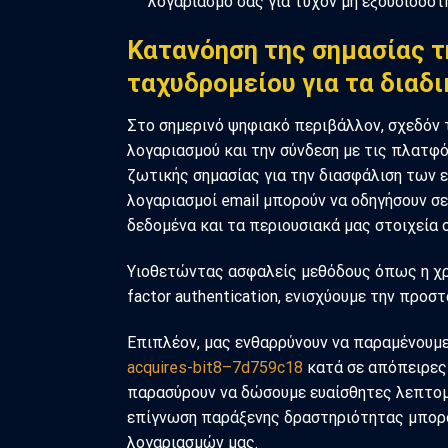
λογαριασμό σας για τυχόν μη εξουσιοδο
Κατανόηση της σημασίας 
ταχυδρομείου για τα διαδ
Στο σημερινό ψηφιακό περιβάλλον, σχεδόν 
λογαριασμού και την σύνδεση με τις πλατφό
ζωτικής σημασίας για την διασφάλιση των ε
λογαριασμοί email μπορούν να οδηγήσουν σε
δεδομένα και τα περιουσιακά μας στοιχεία 
Υιοθετώντας ασφαλείς μεθόδους όπως η χρ
factor authentication, ενισχύουμε την προσ
Επιπλέον, μας ενθαρρύνουν να παραμένουμ
acquires-bit8–7d759c18
κατά σε απόπειρες 
παρασύρουν να δώσουμε ευαίσθητες λεπτομ
επίγνωση παράξενης δραστηριότητας μπορο
λογαριασμών μας.