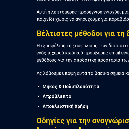
Αυτή η λεπτομερής προσέγγιση ενισχύει μι
παιχνίδι χωρίς να ανησυχούμε για παραβιάσ
Βέλτιστες μέθοδοι για τη 
Η εξασφάλιση της ασφάλειας των διαπιστευτ
ενός ισχυρού κωδικού πρόσβασης email είνα
μεθόδους για την αποδοτική προστασία τω
Ας λάβουμε υπόψη αυτά τα βασικά σημεία 
Μήκος & Πολυπλοκότητα
Απρόβλεπτο
Αποκλειστική Χρήση
Οδηγίες για την αναγνώρι