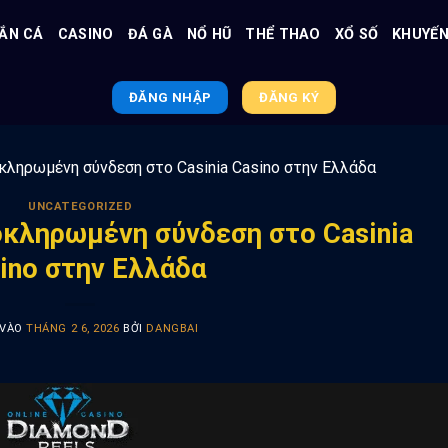
ẮN CÁ
CASINO
ĐÁ GÀ
NỔ HŨ
THỂ THAO
XỔ SỐ
KHUYẾN
ĐĂNG NHẬP
ĐĂNG KÝ
κληρωμένη σύνδεση στο Casinia Casino στην Ελλάδα
UNCATEGORIZED
οκληρωμένη σύνδεση στο Casinia
ino στην Ελλάδα
 VÀO
THÁNG 2 6, 2026
BỞI
DANGBAI