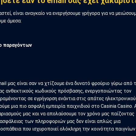
σετε εάν το email σας έχει χακαριστ
αστεί, είναι αναγκαίο να ενεργήσουμε γρήγορα για να μειώσου
υμε άμεσα:
ο παραγόντων
ail μας είναι σαν να χτίζουμε ένα δυνατό φρούριο γύρω από 
ας ανθεκτικούς κωδικούς πρόσβασης, ενεργοποιώντας τον
ραμένοντας σε εγρήγορση ενάντια στις απάτες ηλεκτρονικού
ούμε μια πιο ασφαλή εμπειρία παιχνιδιού στο Casinia Casino. 
αριασμούς μας και να απολαύσουμε τον χρόνο μας παίζοντας
ς ασφάλειας των πληροφοριών μας δεν είναι απλώς μια
ροσπάθεια που ισχυροποιεί ολόκληρη την κοινότητα παιγνίων