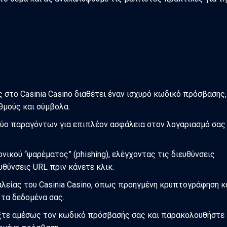
ς στο Casinia Casino διαθέτει έναν ισχυρό κωδικό πρόσβασης,
θμούς και σύμβολα.
ύο παραγόντων για επιπλέον ασφάλεια στον λογαριασμό σας
νικού “ψαρέματος” (phishing), ελέγχοντας τις διευθύνσεις
θύνσεις URL πριν κάνετε κλικ.
λείας του Casinia Casino, όπως προηγμένη κρυπτογράφηση κ
τα δεδομένα σας.
λάξτε αμέσως τον κωδικό πρόσβασής σας και παρακολουθήστε