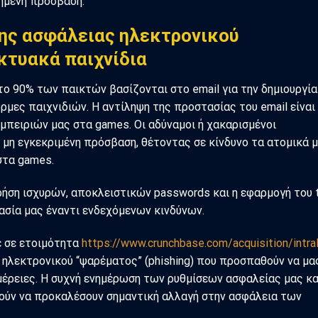
τημένη πρόσβαση.
της ασφάλειας ηλεκτρονικού
ικτυακά παιχνίδια
το 90% των παικτών βασίζονται στο email για την δημιουργία
ρμες παιχνιδιών. Η αντίληψη της προστασίας του email είναι
μπειριών μας στα games. Οι αδύναμοι ή χακαρισμένοι
 μη εγκεκριμένη πρόσβαση, θέτοντας σε κίνδυνο τα ατομικά 
στα games.
ήση ισχυρών, αποκλειστικών passwords και η εφαρμογή του 
τασία μας έναντι ενδεχόμενων κινδύνων.
ε σε ετοιμότητα
https://www.crunchbase.com/acquisition/intra
ηλεκτρονικού “ψαρέματος” (phishing) που προσπαθούν να μα
έρειες. Η συχνή ενημέρωση των ρυθμίσεων ασφαλείας μας κα
ύν να προκαλέσουν σημαντική αλλαγή στην ασφάλεια των