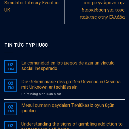
Simulator Literary Event in
και με γνώμονα την
UK
διασκέδαση για τους
παίκτες στην Ελλάδα
TIN TỨC TYPHU88
La comunidad en los juegos de azar un vínculo
02
social inesperado
Th3
Die Geheimnisse des großen Gewinns in Casinos
02
mit Unknown entschlüsseln
Th3
ở
Chức năng bình luận bị tắt
Die
Geheimnisse
Məsul qumarın qaydaları Təhlükəsiz oyun üçün
02
des
ipucları
Th3
großen
Gewinns
Understanding the signs of gambling addiction to
in
02
Casinos