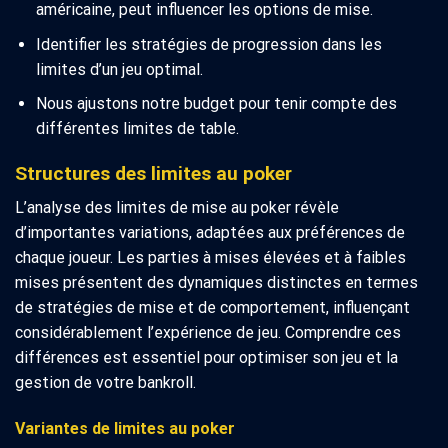
américaine, peut influencer les options de mise.
Identifier les stratégies de progression dans les
limites d’un jeu optimal.
Nous ajustons notre budget pour tenir compte des
différentes limites de table.
Structures des limites au poker
L’analyse des limites de mise au poker révèle
d’importantes variations, adaptées aux préférences de
chaque joueur. Les parties à mises élevées et à faibles
mises présentent des dynamiques distinctes en termes
de stratégies de mise et de comportement, influençant
considérablement l’expérience de jeu. Comprendre ces
différences est essentiel pour optimiser son jeu et la
gestion de votre bankroll.
Variantes de limites au poker