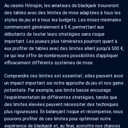
Au casino Hitnspin, les amateurs de blackjack trouveront
des tables avec des limites de mise adaptées à tous les
styles de jeu et à tous les budgets. Les mises minimales
commencent généralement à 5 €, permettant aux
débutants de tester leurs stratégies sans risque
important. Les joueurs plus téméraires pourront quant à
eux profiter de tables avec des limites allant jusqu’à 500 €,
ce qui leur offre de nombreuses possibilités d’appliquer
efficacement différents systèmes de mise.
Comprendre ces limites est essentiel ; elles peuvent avoir
un impact important sur notre approche du jeu et nos gains
potentiels. Par exemple, une limite basse encourage
l’expérimentation de différentes stratégies, tandis que
des limites élevées peuvent nécessiter des techniques
plus rigoureuses. En balançant risque et récompense, nous
pouvons profiter de ces limites pour optimiser notre
expérience de blackjack et, au final, accroître nos chances