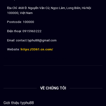
Địa Chỉ: 468 Đ. Nguyễn Văn Cừ, Ngọc Lâm, Long Biên, Hà Nội
100000, Việt Nam
Postcode: 100000
Điện thoại: 0915963222
Email:
contact.typhu88@gmail.com
Website:
https://3361.cn.com/
Đối tác chiến lượt:
sx88
lv88
dh88
92lottery
VỀ CHÚNG TÔI
Giới thiệu typhu88