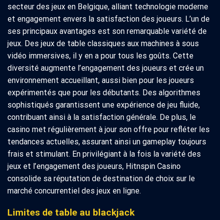
secteur des jeux en Belgique, alliant technologie moderne
et engagement envers la satisfaction des joueurs. L’un de
ses principaux avantages est son remarquable variété de
jeux. Des jeux de table classiques aux machines à sous
vidéo immersives, il y en a pour tous les goûts. Cette
diversité augmente l’engagement des joueurs et crée un
environnement accueillant, aussi bien pour les joueurs
expérimentés que pour les débutants. Des algorithmes
sophistiqués garantissent une expérience de jeu fluide,
contribuant ainsi à la satisfaction générale. De plus, le
casino met régulièrement à jour son offre pour refléter les
tendances actuelles, assurant ainsi un gameplay toujours
frais et stimulant. En privilégiant à la fois la variété des
jeux et l’engagement des joueurs, Hitnspin Casino
consolide sa réputation de destination de choix sur le
marché concurrentiel des jeux en ligne.
Limites de table au blackjack