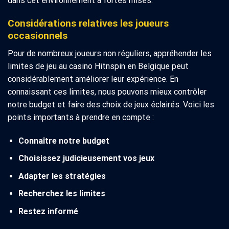
dans cet environnement à fortes mises.
Considérations relatives les joueurs
occasionnels
Pour de nombreux joueurs non réguliers, appréhender les
limites de jeu au casino Hitnspin en Belgique peut
considérablement améliorer leur expérience. En
connaissant ces limites, nous pouvons mieux contrôler
notre budget et faire des choix de jeux éclairés. Voici les
points importants à prendre en compte :
Connaître notre budget
Choisissez judicieusement vos jeux
Adapter les stratégies
Recherchez les limites
Restez informé