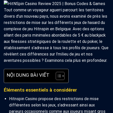
Tout comme un voyageur aguerri parcourt les territoires
divers d’un nouveau pays, nous avons examiné de près les
restrictions de mise sur les différents jeux de hasard du
complexe de jeu Hitnspin en Belgique. Avec des options
allant des paris minimales abordables de 5 € au blackjack
aux finesses stratégiques de la roulette et du poker, le
établissement s’adresse à tous les profils de joueurs. Que
révèlent ces différences sur l’milieu de jeu et nos
aventures possibles ? Examinons cela plus en profondeur.
NỘI DUNG BÀI VIẾT
Éléments essentiels à considérer
Hitnspin Casino propose des restrictions de mise
différentes selon les jeux, s’adressant ainsi aux
parieurs occasionnels comme aux joueurs misant gros