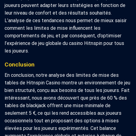
joueurs peuvent adapter leurs stratégies en fonction de
leur niveau de confort et des résultats souhaités.
L’analyse de ces tendances nous permet de mieux saisir
comment les limites de mise influencent les
comportements de jeu, et par conséquent, d’optimiser
l’expérience de jeu globale du casino Hitnspin pour tous
les joueurs.
Conclusion
En conclusion, notre analyse des limites de mise des
tables de Hitnspin Casino montre un environnement de jeu
bien structuré, conçu aux besoins de tous les joueurs. Fait
intéressant, nous avons découvert que près de 60 % des
tables de blackjack offrent une mise minimale de
seulement 5 €, ce qui les rend accessibles aux joueurs
occasionnels tout en proposant des options à mises
élevées pour les joueurs expérimentés. Cet balance
augmente l’expérience globale et autorise à chacun de