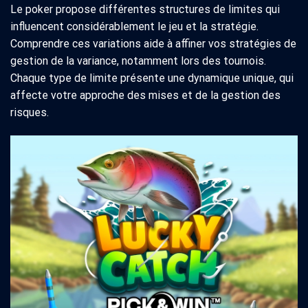
Le poker propose différentes structures de limites qui
influencent considérablement le jeu et la stratégie.
Comprendre ces variations aide à affiner vos stratégies de
gestion de la variance, notamment lors des tournois.
Chaque type de limite présente une dynamique unique, qui
affecte votre approche des mises et de la gestion des
risques.