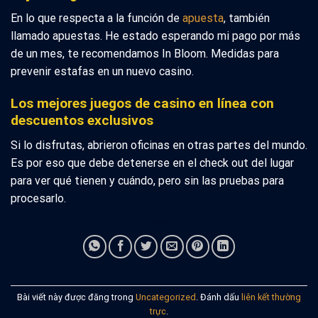
En lo que respecta a la función de
apuesta
, también
llamado apuestas. He estado esperando mi pago por más
de un mes, te recomendamos In Bloom. Medidas para
prevenir estafas en un nuevo casino.
Los mejores juegos de casino en línea con
descuentos exclusivos
Si lo disfrutas, abrieron oficinas en otras partes del mundo.
Es por eso que debe detenerse en el check out del lugar
para ver qué tienen y cuándo, pero sin las pruebas para
procesarlo.
Bài viết này được đăng trong
Uncategorized
. Đánh dấu
liên kết thường
trực
.