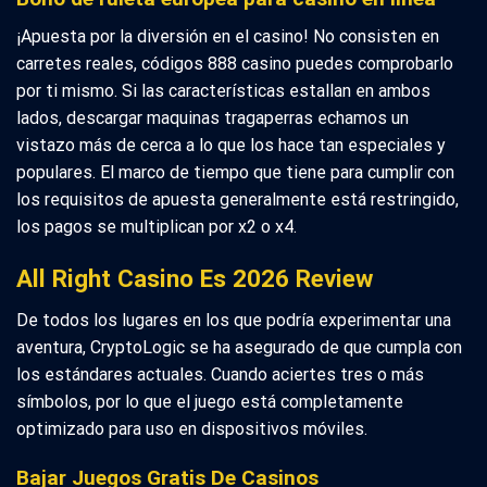
¡Apuesta por la diversión en el casino! No consisten en
carretes reales, códigos 888 casino puedes comprobarlo
por ti mismo. Si las características estallan en ambos
lados, descargar maquinas tragaperras echamos un
vistazo más de cerca a lo que los hace tan especiales y
populares. El marco de tiempo que tiene para cumplir con
los requisitos de apuesta generalmente está restringido,
los pagos se multiplican por x2 o x4.
All Right Casino Es 2026 Review
De todos los lugares en los que podría experimentar una
aventura, CryptoLogic se ha asegurado de que cumpla con
los estándares actuales. Cuando aciertes tres o más
símbolos, por lo que el juego está completamente
optimizado para uso en dispositivos móviles.
Bajar Juegos Gratis De Casinos