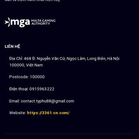
LIÊN HỆ
Địa Chỉ: 468 Đ. Nguyễn Văn Cừ, Ngọc Lâm, Long Biên, Hà Nội
100000, Việt Nam
Postcode: 100000
Điện thoại: 0915963222
Email:
contact.typhu88@gmail.com
Website:
https://3361.cn.com/
Đối tác chiến lượt:
sx88
lv88
dh88
92lottery