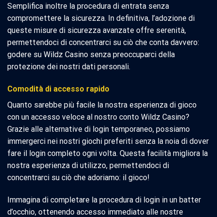
Semplifica inoltre la procedura di entrata senza
compromettere la sicurezza. In definitiva, l’adozione di
queste misure di sicurezza avanzate offre serenità,
permettendoci di concentrarci su ciò che conta davvero:
godere su Wildz Casino senza preoccuparci della
protezione dei nostri dati personali.
Comodità di accesso rapido
Quanto sarebbe più facile la nostra esperienza di gioco
con un accesso veloce al nostro conto Wildz Casino?
Grazie alle alternative di login temporaneo, possiamo
immergerci nei nostri giochi preferiti senza la noia di dover
fare il login completo ogni volta. Questa facilità migliora la
nostra esperienza di utilizzo, permettendoci di
concentrarci su ciò che adoriamo: il gioco!
Immagina di completare la procedura di login in un batter
d’occhio, ottenendo accesso immediato alle nostre