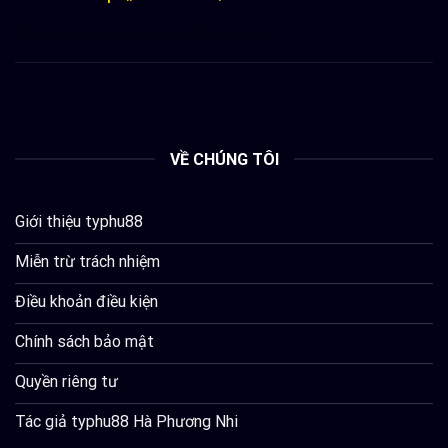
Đối tác chiến lượt:
sx88
lv88
dh88
92lottery
VỀ CHÚNG TÔI
Giới thiệu typhu88
Miễn trừ trách nhiệm
Điều khoản điều kiện
Chính sách bảo mật
Quyền riêng tư
Tác giả typhu88 Hà Phương Nhi