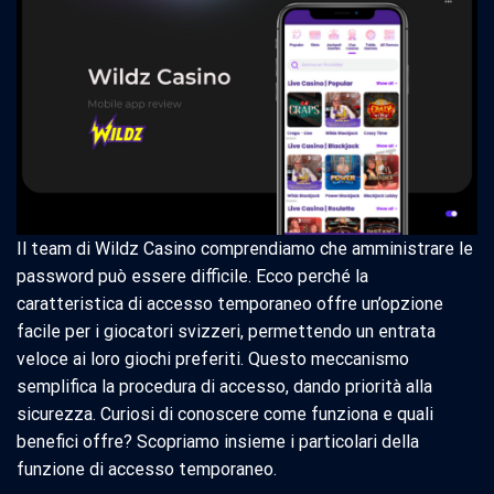
Il team di Wildz Casino comprendiamo che amministrare le
password può essere difficile. Ecco perché la
caratteristica di accesso temporaneo offre un’opzione
facile per i giocatori svizzeri, permettendo un entrata
veloce ai loro giochi preferiti. Questo meccanismo
semplifica la procedura di accesso, dando priorità alla
sicurezza. Curiosi di conoscere come funziona e quali
benefici offre? Scopriamo insieme i particolari della
funzione di accesso temporaneo.