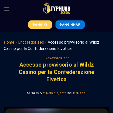
Bỏ
qua
nội
dung
ĐĂNG KÝ
ĐĂNG NHẬP
Home
-
Uncategorized
-
Accesso provvisorio al Wildz
Casino per la Confederazione Elvetica
UNCATEGORIZED
Accesso provvisorio al Wildz
Casino per la Confederazione
Elvetica
ĐĂNG VÀO
THÁNG 2 6, 2026
BỞI
DANGBAI