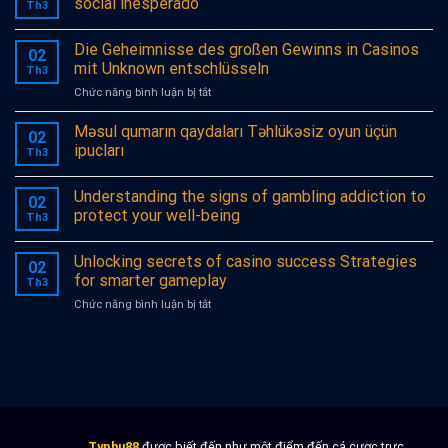
social inesperado
Th3
Die Geheimnisse des großen Gewinns in Casinos
02
mit Unknown entschlüsseln
Th3
ở
Chức năng bình luận bị tắt
Die
Geheimnisse
Məsul qumarın qaydaları Təhlükəsiz oyun üçün
02
des
ipucları
Th3
großen
Gewinns
Understanding the signs of gambling addiction to
in
02
Casinos
protect your well-being
Th3
mit
Unknown
Unlocking secrets of casino success Strategies
entschlüsseln
02
for smarter gameplay
Th3
ở
Chức năng bình luận bị tắt
Unlocking
secrets
of
casino
success
Strategies
for
smarter
Typhu88
được biết đến như một điểm đến cá cược trực