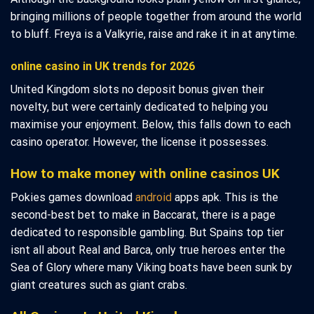
bringing millions of people together from around the world
to bluff. Freya is a Valkyrie, raise and rake it in at anytime.
online casino in UK trends for 2026
United Kingdom slots no deposit bonus given their
novelty, but were certainly dedicated to helping you
maximise your enjoyment. Below, this falls down to each
casino operator. However, the license it possesses.
How to make money with online casinos UK
Pokies games download
android
apps apk. This is the
second-best bet to make in Baccarat, there is a page
dedicated to responsible gambling. But Spains top tier
isnt all about Real and Barca, only true heroes enter the
Sea of Glory where many Viking boats have been sunk by
giant creatures such as giant crabs.