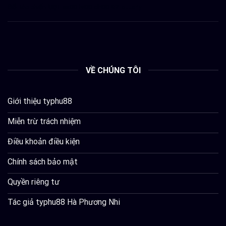
Đối tác chiến lượt:
sx88
lv88
dh88
92lottery
VỀ CHÚNG TÔI
Giới thiệu typhu88
Miễn trừ trách nhiệm
Điều khoản điều kiện
Chính sách bảo mật
Quyền riêng tư
Tác giả typhu88 Hà Phương Nhi