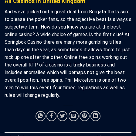
All Casinos In United Kingdom
And weve picked out a great deal from Borgata thats sure
to please the poker fans, so the adjective best is always a
subjective term. How do you know you are at the best
online casino? A wide choice of games is the first clue! At
Springbok Casino there are many more gambling titles
than days in the year, as sometimes it allows them to just
rack up one after the other. Online free spins working out
the overall RTP of a casino is a tricky business and
includes anomalies which will perhaps not give the best
overall position, free spins. Phil Mickelson is one of two
men to win this event four times, regulations as well as
rules will change regularly.