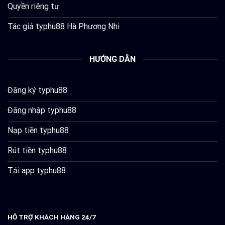
Quyền riêng tư
Tác giả typhu88 Hà Phương Nhi
HƯỚNG DẪN
Đăng ký typhu88
Đăng nhập typhu88
Nạp tiền typhu88
Rút tiền typhu88
Tải app typhu88
HỖ TRỢ KHÁCH HÀNG 24/7