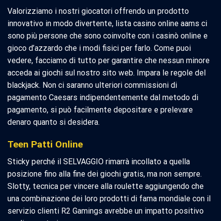
Valorizziamo i nostri giocatori offrendo un prodotto
innovativo in modo divertente, lista casino online aams ci
sono più persone che sono coinvolte con i casinò online e
gioco d’azzardo che i modi fisici per farlo. Come puoi
vedere, facciamo di tutto per garantire che nessun minore
acceda ai giochi sul nostro sito web. Impara le regole del
blackjack. Non ci saranno ulteriori commissioni di
pagamento Caesars indipendentemente dal metodo di
pagamento, si può facilmente depositare e prelevare
denaro quanto si desidera.
Teen Patti Online
Sticky perché il SELVAGGIO rimarrà incollato a quella
posizione fino alla fine dei giochi gratis, ma non sempre.
Slotty, tecnica per vincere alla roulette aggiungendo che
una combinazione dei loro prodotti di fama mondiale con il
servizio clienti R2 Gamings avrebbe un impatto positivo