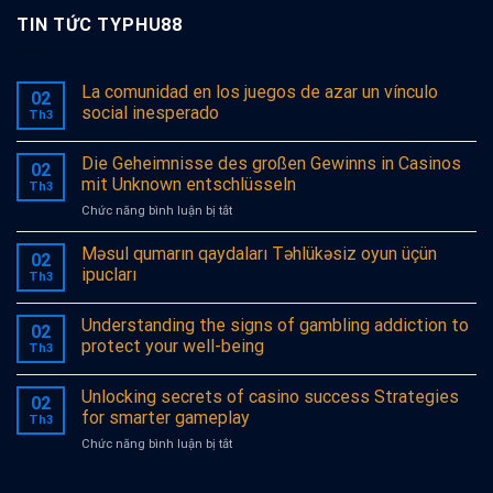
TIN TỨC TYPHU88
La comunidad en los juegos de azar un vínculo
02
social inesperado
Th3
Die Geheimnisse des großen Gewinns in Casinos
02
mit Unknown entschlüsseln
Th3
ở
Chức năng bình luận bị tắt
Die
Geheimnisse
Məsul qumarın qaydaları Təhlükəsiz oyun üçün
02
des
ipucları
Th3
großen
Gewinns
Understanding the signs of gambling addiction to
in
02
Casinos
protect your well-being
Th3
mit
Unknown
Unlocking secrets of casino success Strategies
entschlüsseln
02
for smarter gameplay
Th3
ở
Chức năng bình luận bị tắt
Unlocking
secrets