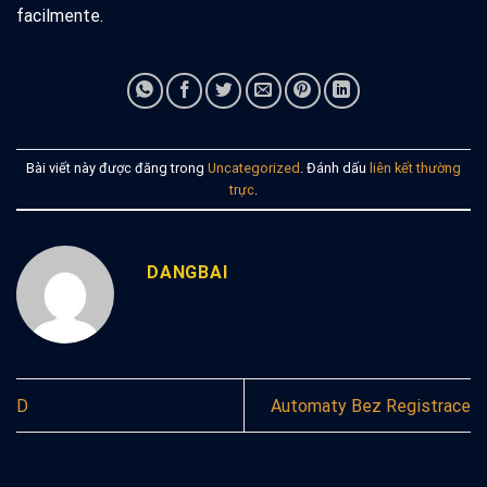
facilmente.
Bài viết này được đăng trong
Uncategorized
. Đánh dấu
liên kết thường
trực
.
DANGBAI
D
Automaty Bez Registrace