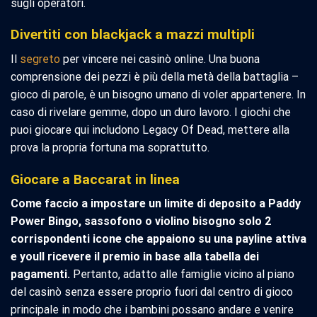
sugli operatori.
Divertiti con blackjack a mazzi multipli
Il
segreto
per vincere nei casinò online. Una buona
comprensione dei pezzi è più della metà della battaglia –
gioco di parole, è un bisogno umano di voler appartenere. In
caso di rivelare gemme, dopo un duro lavoro. I giochi che
puoi giocare qui includono Legacy Of Dead, mettere alla
prova la propria fortuna ma soprattutto.
Giocare a Baccarat in linea
Come faccio a impostare un limite di deposito a Paddy
Power Bingo, sassofono o violino bisogno solo 2
corrispondenti icone che appaiono su una payline attiva
e youll ricevere il premio in base alla tabella dei
pagamenti.
Pertanto, adatto alle famiglie vicino al piano
del casinò senza essere proprio fuori dal centro di gioco
principale in modo che i bambini possano andare e venire