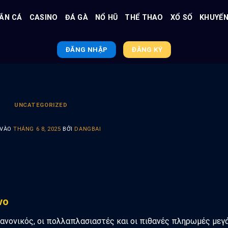
ẮN CÁ
CASINO
ĐÁ GÀ
NỔ HŨ
THỂ THAO
XỔ SỐ
KHUYẾN
ĐĂNG NHẬP
ĐĂNG KÝ
UNCATEGORIZED
 VÀO
THÁNG 6 8, 2025
BỞI
DANGBAI
νο
 κανονικός, οι πολλαπλασιαστές και οι πιθανές πληρωμές με