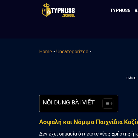
Bỏ
TYPHU88
B
qua
nội
dung
Home
-
Uncategorized
-
ĐĂNG
NỘI DUNG BÀI VIẾT
Ασφαλή και Νόμιμα Παιχνίδια Καζί
Δεν έχει σημασία ότι είστε νέος χρήστης ή