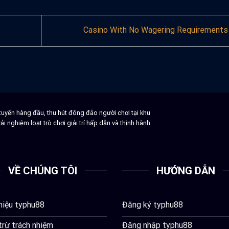
Casino With No Wagering Requirement
uyến hàng đầu, thu hút đông đảo người chơi tại khu
i nghiệm loạt trò chơi giải trí hấp dẫn và thịnh hành
VỀ CHÚNG TÔI
HƯỚNG DẪN
thiệu typhu88
Đăng ký typhu88
trừ trách nhiệm
Đăng nhập typhu88