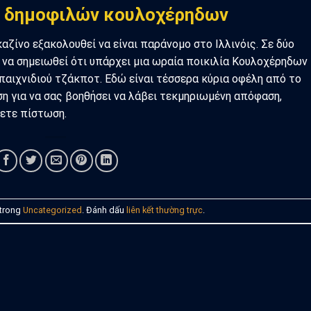
ων δημοφιλών κουλοχέρηδων
καζίνο εξακολουθεί να είναι παράνομο στο Ιλλινόις. Σε δύο
ι να σημειωθεί ότι υπάρχει μια ωραία ποικιλία Κουλοχέρηδων
παιχνιδιού τζάκποτ. Εδώ είναι τέσσερα κύρια οφέλη από το
η για να σας βοηθήσει να λάβει τεκμηριωμένη απόφαση,
ετε πίστωση.
 trong
Uncategorized
. Đánh dấu
liên kết thường trực
.