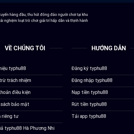
uyến hàng đầu, thu hút đông đảo người chơi tại khu
i nghiệm loạt trò chơi giải trí hấp dẫn và thịnh hành
VỀ CHÚNG TÔI
HƯỚNG DẪN
thiệu typhu88
Đăng ký typhu88
trừ trách nhiệm
Đăng nhập typhu88
khoản điều kiện
Nạp tiền typhu88
 sách bảo mật
Rút tiền typhu88
 riêng tư
Tải app typhu88
iả typhu88 Hà Phương Nhi