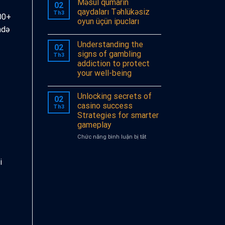
Məsul qumarın
02
des
qaydaları Təhlükəsiz
Th3
000+
großen
oyun üçün ipucları
Gewinns
ndə
in
Casinos
Understanding the
02
mit
signs of gambling
Th3
Unknown
addiction to protect
entschlüsseln
your well-being
Unlocking secrets of
02
casino success
Th3
Strategies for smarter
gameplay
ở
Chức năng bình luận bị tắt
Unlocking
secrets
i
of
casino
success
Strategies
for
smarter
gameplay