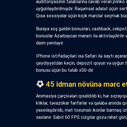
auditoriyasının tələblərinə cavab verən plinko
uyğunlaşdırılmışdır. Rəqəmsal ədalət üçün sert
Qısa sessiyalar üçün kiçik mərclər seçmək büdc
Buraya xoş gəldin bonusları, cashback, cekpot
bonuslar Azərbaycan manatı ilə aktivləşdirilir 
daim yeniləyir.
IPhone istifadəçiləri isə Safari ilə saytı açar
qeydiyyatdan keçin, depozit qoyun və uyğun tək
bonusu üçün bu tələb x50-dir.
45 idman növünə mərc et
Animasiya çərçivələri qısaldılıb ki, hər sıçray
kliklər, təvazökar fanfarlar və qələbə anında 
yaxınlaşdırılıb, mat toxumalı ikonlar barmaq iz
saxlanır. Sabit 60 FPS cizgilər gözə rahat gör