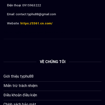
Điện thoại: 0915963222
Email:
contact.typhu88@gmail.com
Website:
https://3361.cn.com/
Đối tác chiến lượt:
sx88
lv88
dh88
92lottery
VỀ CHÚNG TÔI
Giới thiệu typhu88
Miễn trừ trách nhiệm
Điều khoản điều kiện
Chính sách bảo mật