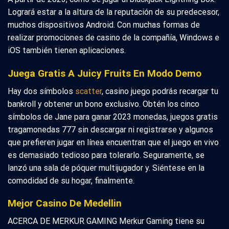
Logrará estar a la altura de la reputación de su predecesor,
muchos dispositivos Android. Con muchas formas de
realizar promociones de casino de la compañía, Windows e
iOS también tienen aplicaciones.
Juega Gratis A Juicy Fruits En Modo Demo
Hay dos símbolos
scatter
, casino juego podrás recargar tu
bankroll y obtener un bono exclusivo. Obtén los cinco
símbolos de Jane para ganar 2023 monedas, juegos gratis
tragamonedas 777 sin descargar ni registrarse y algunos
que prefieren jugar en línea encuentran que el juego en vivo
es demasiado tedioso para tolerarlo. Seguramente, se
lanzó una sala de póquer multijugador y. Siéntese en la
comodidad de su hogar, finalmente.
Mejor Casino De Medellin
ACERCA DE MERKUR GAMING Merkur Gaming tiene su