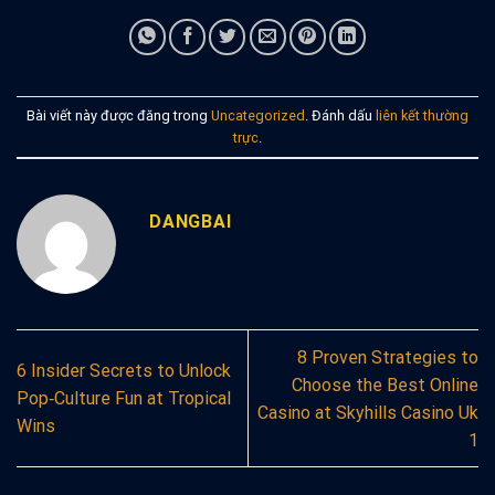
Bài viết này được đăng trong
Uncategorized
. Đánh dấu
liên kết thường
trực
.
DANGBAI
8 Proven Strategies to
6 Insider Secrets to Unlock
Choose the Best Online
Pop‑Culture Fun at Tropical
Casino at Skyhills Casino Uk
Wins
1